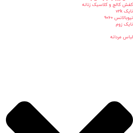
کفش کالج و کلاسیک زنانه
نایک v2k
نیوبالانس 9060
نایک زوم
لباس مردانه