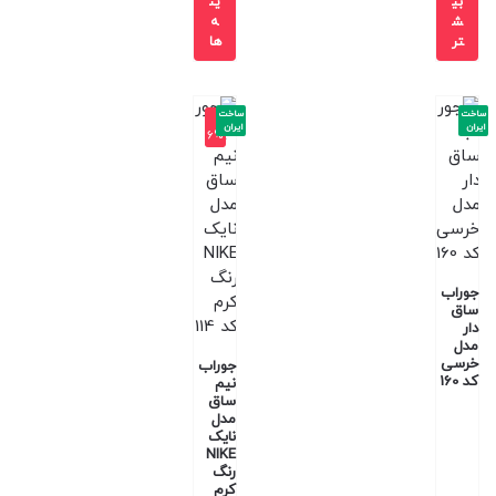
بی
ین
ش
ه
تر
ها
ساخت
ساخت
-1
ایران
ایران
6%
جوراب
ساق
دار
مدل
خرسی
جوراب
کد 160
نیم
ساق
مدل
نایک
NIKE
رنگ
کرم