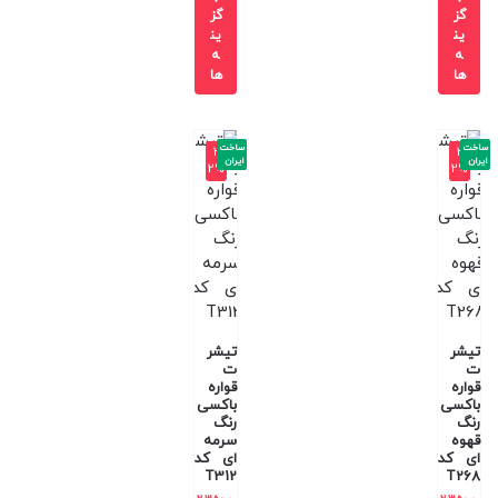
گز
گز
ین
ین
ه
ه
ها
ها
ساخت
ساخت
-3
-3
ایران
ایران
2%
2%
تیشر
تیشر
ت
ت
قواره
قواره
باکسی
باکسی
رنگ
رنگ
قهوه
سرمه
ای کد
ای کد
T312
T268