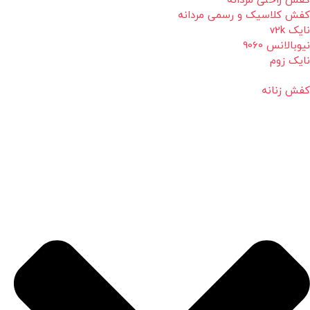
کفش راحتی مردانه
کفش کلاسیک و رسمی مردانه
نایک v2k
نیوبالانس 9060
نایک زوم
کفش زنانه