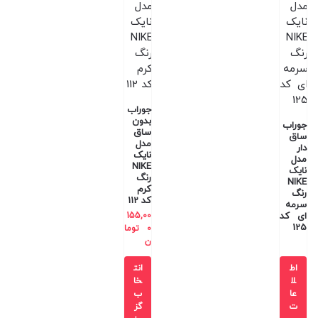
جوراب
بدون
جوراب
ساق
ساق
مدل
دار
نایک
مدل
NIKE
نایک
رنگ
NIKE
کرم
رنگ
کد 112
سرمه
ای کد
155,00
125
0
توما
ن
اط
انت
لا
خا
عا
ب
ت
گز