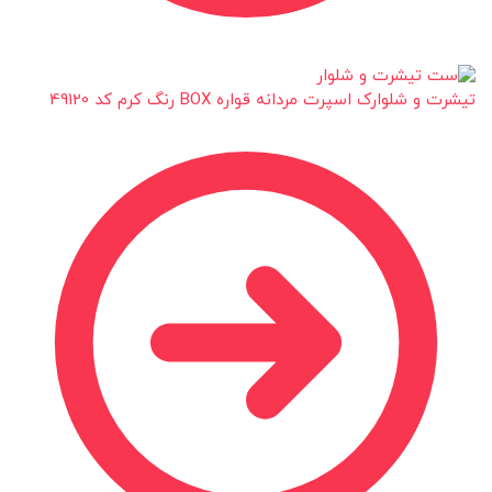
تیشرت و شلوارک اسپرت مردانه قواره BOX رنگ کرم کد 49120