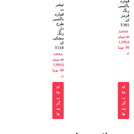
قواره
تیشر
باکسی
ت
رنگ
قواره
قرمز
باکسی
کد
طرح
T305
دار
2,350,0
رنگ
00
تومان
مشکی
1,599,0
کد
00
توما
T218
ن
3,950,0
00
تومان
1,999,0
00
توما
ن
انت
انت
خا
خا
ب
ب
گز
گز
ینه
ینه
ها
ها