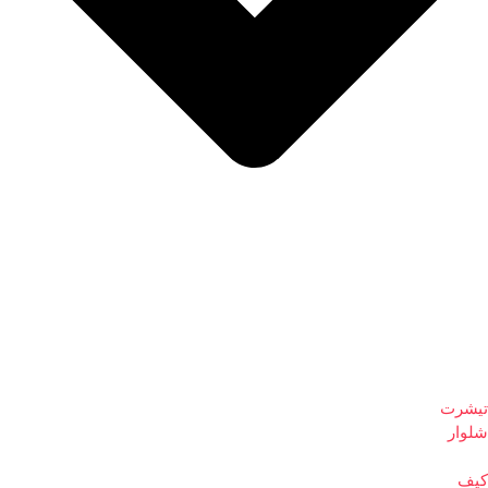
تیشرت
شلوار
کیف