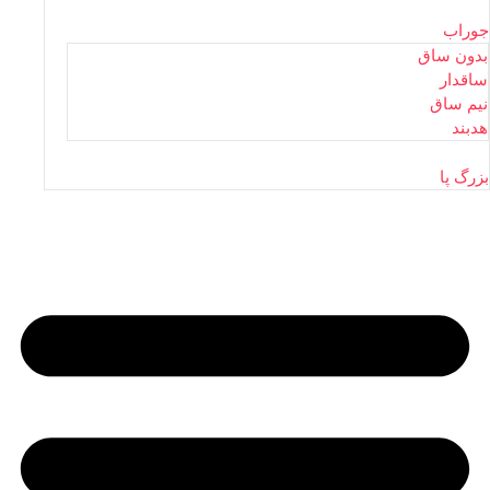
جوراب
بدون ساق
ساقدار
نیم ساق
هدبند
بزرگ پا