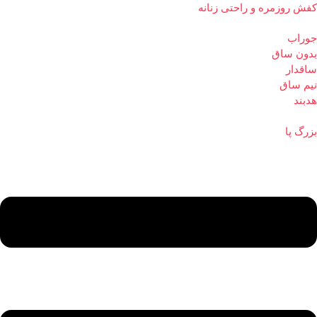
کفش روزمره و راحتی زنانه
جوراب
بدون ساق
ساقدار
نیم ساق
هدبند
بزرگ پا