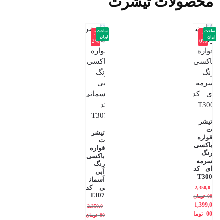
محصولات تیشرت
ساخت
ساخت
-3
-4
ایران
ایران
2%
0%
تیشر
ت
تیشر
قواره
ت
باکسی
قواره
رنگ
باکسی
سرمه
رنگ
ای کد
آبی
T300
آسمان
ی کد
2,350,0
T307
00
تومان
1,399,0
2,350,0
00
توما
00
تومان