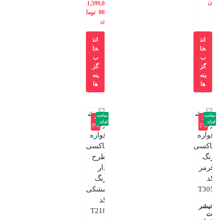
ن
1,599,0
00
توما
ن
انت
انت
خا
خا
ب
ب
گز
گز
ینه
ینه
ها
ها
ساخت
ساخت
-4
-3
ایران
ایران
9%
2%
تیشر
ت