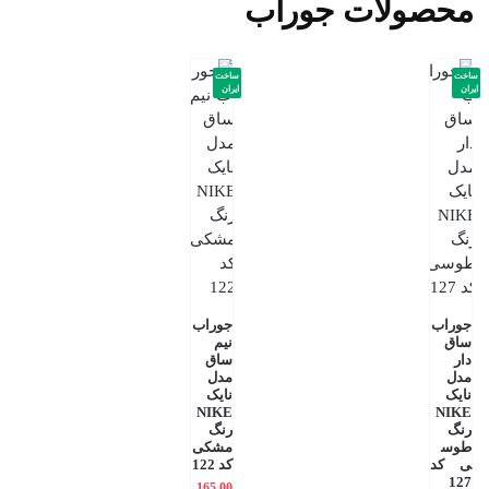
محصولات جوراب
ساخت
ساخت
ایران
ایران
جوراب
جوراب
ساق
نیم
دار
ساق
مدل
مدل
نایک
نایک
NIKE
NIKE
رنگ
رنگ
طوس
مشکی
ی کد
کد 122
127
165,00