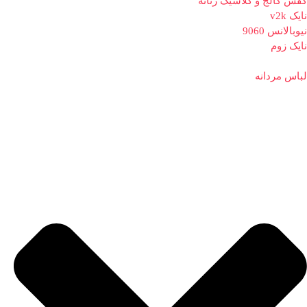
کفش کالج و کلاسیک زنانه
نایک v2k
نیوبالانس 9060
نایک زوم
لباس مردانه