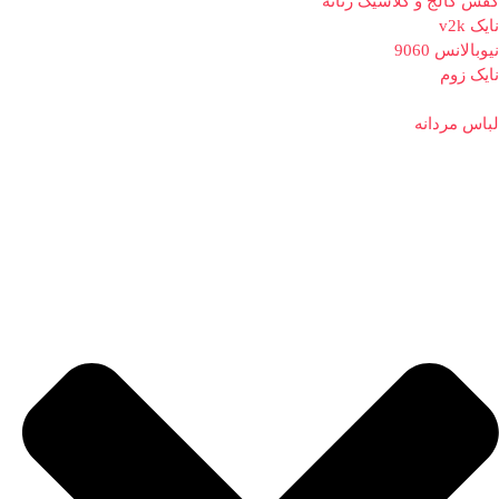
کفش کالج و کلاسیک زنانه
نایک v2k
نیوبالانس 9060
نایک زوم
لباس مردانه