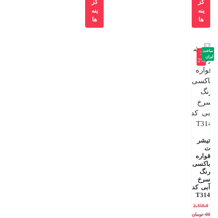
گز
گز
ینه
ینه
ها
ها
ساخت
-3
ایران
2%
تیشر
ت
قواره
باکسی
رنگ
سرخ
آبی کد
T314
2,350,0
00
تومان