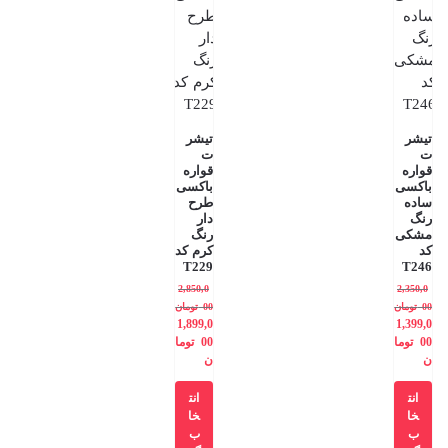
تیشر
تیشر
ت
ت
قواره
قواره
باکسی
باکسی
ساده
طرح
رنگ
دار
مشکی
رنگ
کد
کرم کد
T229
T246
2,850,0
2,350,0
00
تومان
00
تومان
1,899,0
1,399,0
00
توما
00
توما
ن
ن
انت
انت
خا
خا
ب
ب