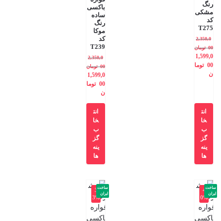
رنگ
باکسی
مشکی
ساده
کد
رنگ
T275
موکا
کد
2,350,0
T239
00
تومان
1,599,0
2,350,0
00
توما
00
تومان
ن
1,599,0
00
توما
ن
انت
انت
خا
خا
ب
ب
گز
گز
ینه
ینه
ها
ها
ساخت
ساخت
-3
-4
ایران
ایران
3%
0%