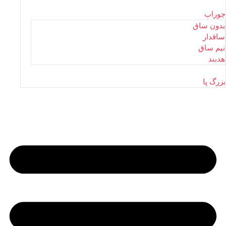
جوراب
بدون ساق
ساقدار
نیم ساق
هدبند
بزرگ پا