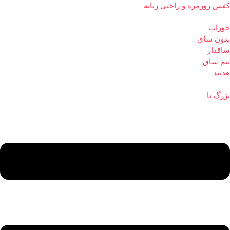
کفش روزمره و راحتی زنانه
جوراب
بدون ساق
ساقدار
نیم ساق
هدبند
بزرگ پا