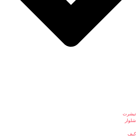
تیشرت
شلوار
کیف