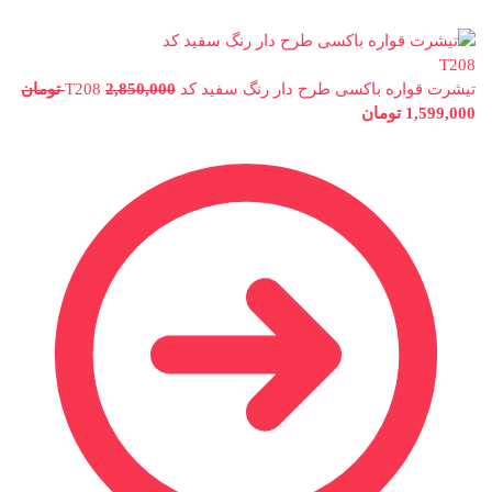
تیشرت قواره باکسی طرح دار رنگ سفید کد T208
2,850,000
تومان
1,599,000
تومان