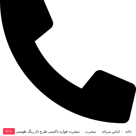
خانه
لباس مردانه
تیشرت
-33%
تیشرت قواره باکسی طرح دار رنگ طوسی کد T210
/
/
/