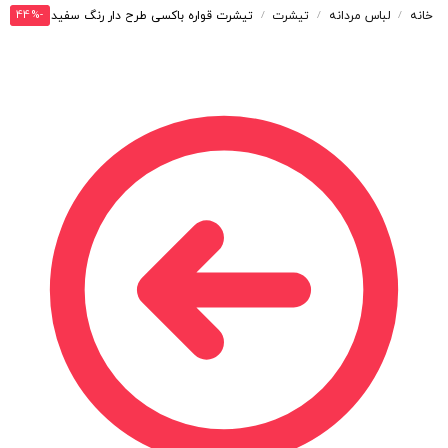
-44%
خانه
لباس مردانه
تیشرت
تیشرت قواره باکسی طرح دار رنگ سفید کد T208
/
/
/