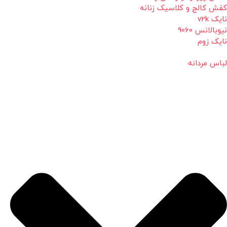
کفش کالج و کلاسیک زنانه
نایک v2k
نیوبالانس 9060
نایک زوم
لباس مردانه