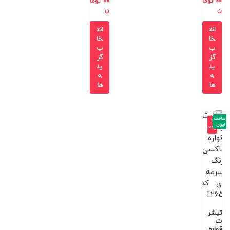
00
توما
00
توما
ن
ن
انت
انت
خا
خا
ب
ب
گز
گز
ین
ین
ه
ه
ها
ها
ساخت
-3
ایران
2%
تیشر
ت
قواره