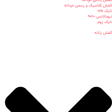
کفش راحتی مردانه
کفش کلاسیک و رسمی مردانه
نایک v2k
نیوبالانس 9060
نایک زوم
کفش زنانه