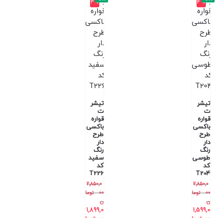
3%
4%
تیشر
تیشر
ت
ت
قواره
قواره
باکسی
باکسی
طرح
طرح
دار
دار
رنگ
رنگ
طوسی
سفید
کد
کد
T226
T204
2,850,0
2,850,0
00
توما
00
توما
ن
ن
1,899,0
1,599,0