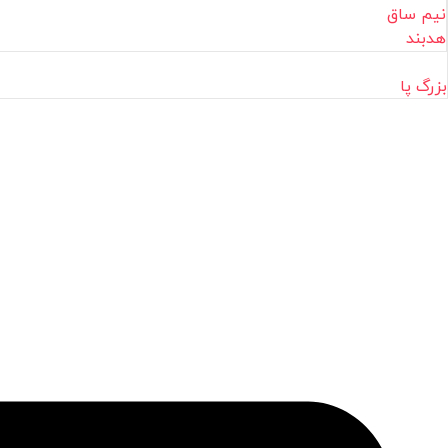
نیم ساق
هدبند
بزرگ پا