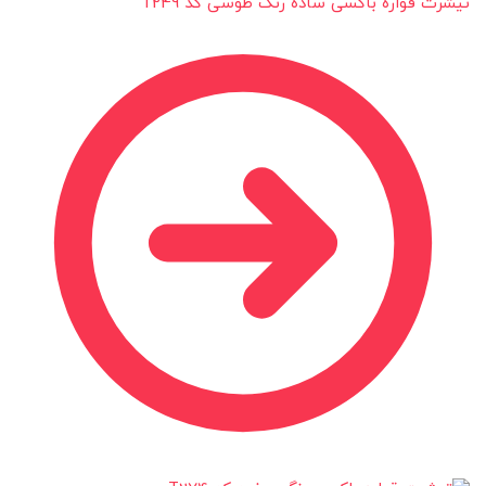
تیشرت قواره باکسی ساده رنگ طوسی کد T249