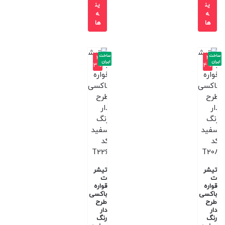
ین
ین
ه
ه
ها
ها
ساخت
ساخت
-3
-4
ایران
ایران
3%
4%
تیشر
تیشر
ت
ت
قواره
قواره
باکسی
باکسی
طرح
طرح
دار
دار
رنگ
رنگ