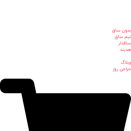
بدون ساق
نیم ساق
ساقدار
هدبند
وبلاگ
حراجی روز