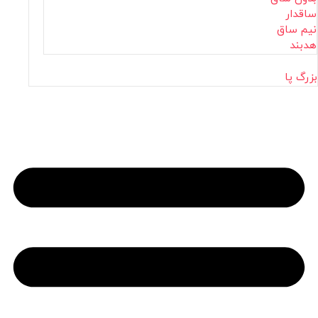
ساقدار
نیم ساق
هدبند
بزرگ پا