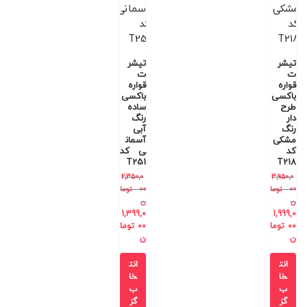
تیشر
تیشر
ت
ت
قواره
قواره
باکسی
باکسی
طرح
ساده
دار
رنگ
رنگ
آبی
مشکی
آسمان
کد
ی کد
T251
T218
2,350,0
3,950,0
00
توما
00
توما
ن
ن
1,399,0
1,999,0
00
توما
00
توما
ن
ن
انت
انت
خا
خا
ب
ب
گز
گز