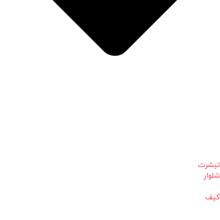
تیشرت
شلوار
کیف