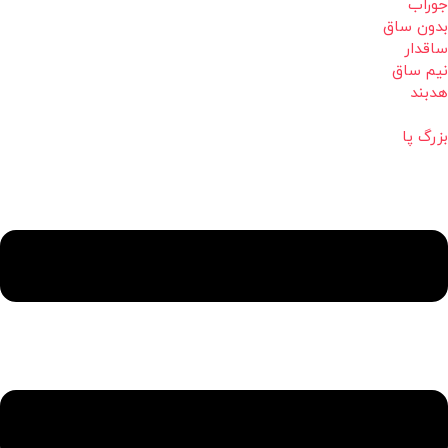
جوراب
بدون ساق
ساقدار
نیم ساق
هدبند
بزرگ پا