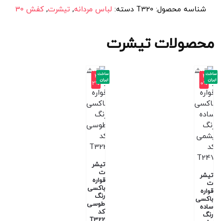
شناسه محصول:
T320
دسته:
لباس مردانه
,
تیشرت
,
کفش 30
محصولات تیشرت
ساخت
ساخت
-3
-4
ایران
ایران
2%
0%
تیشر
ت
تیشر
قواره
ت
باکسی
قواره
رنگ
باکسی
طوسی
ساده
کد
رنگ
T322