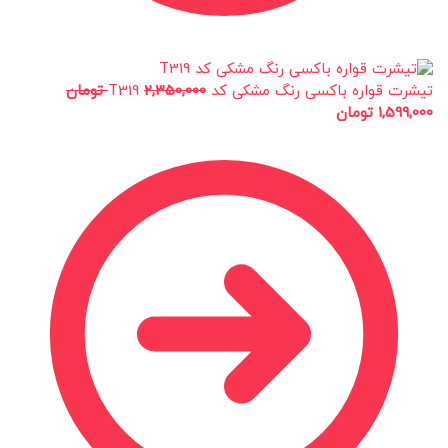
تیشرت قواره باکسی رنگ مشکی کد T319
2,350,000
تومان
1,599,000
تومان