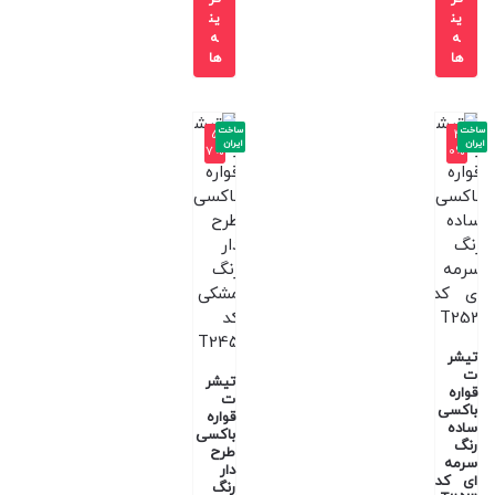
ین
ین
ه
ه
ها
ها
ساخت
ساخت
-5
-4
ایران
ایران
7%
0%
تیشر
ت
تیشر
قواره
ت
باکسی
قواره
ساده
باکسی
رنگ
طرح
سرمه
دار
ای کد
رنگ