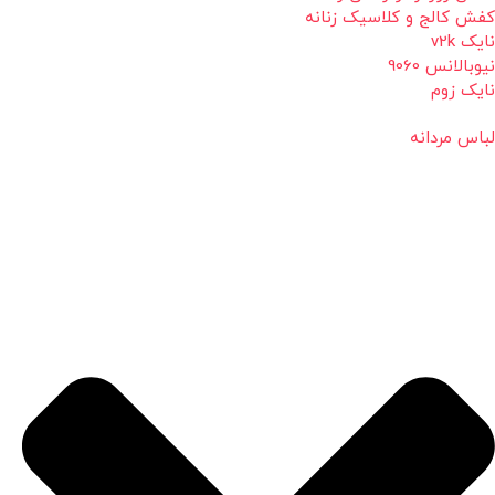
کفش کالج و کلاسیک زنانه
نایک v2k
نیوبالانس 9060
نایک زوم
لباس مردانه