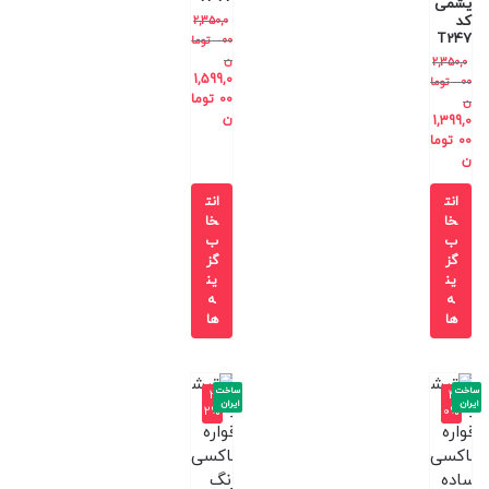
یشمی
کد
2,350,0
T247
00
توما
ن
2,350,0
1,599,0
00
توما
00
توما
ن
ن
1,399,0
00
توما
ن
انت
انت
خا
خا
ب
ب
گز
گز
ین
ین
ه
ه
ها
ها
ساخت
ساخت
-3
-4
ایران
ایران
2%
0%