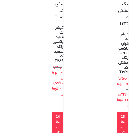
تیشر
ت
تیشر
قواره
ت
باکسی
قواره
رنگ
باکسی
سفید
ساده
کد
رنگ
T289
مشکی
کد
2,350,0
T246
00
توما
ن
2,350,0
1,599,0
00
توما
00
توما
ن
ن
1,399,0
00
توما
ن
انت
انت
خا
خا
ب
ب
گز
گز