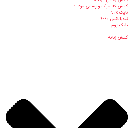
کفش راحتی مردانه
کفش کلاسیک و رسمی مردانه
نایک v2k
نیوبالانس 9060
نایک زوم
کفش زنانه