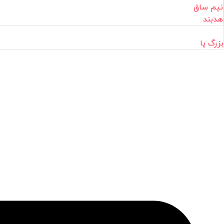
نیم ساق
هدبند
بزرگ پا