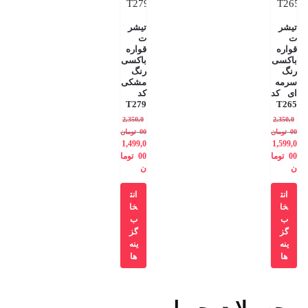
تیشر
تیشر
ت
ت
قواره
قواره
باکسی
باکسی
رنگ
رنگ
سرمه
مشکی
ای کد
کد
T279
T265
2,350,0
2,350,0
00
تومان
00
تومان
1,499,0
1,599,0
00
توما
00
توما
ن
ن
انت
انت
خا
خا
ب
ب
گز
گز
ینه
ینه
ها
ها