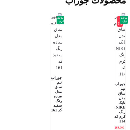
محصولات جوراب
ساخت
ساخت
-1
ایران
ایران
6%
جوراب
نیم
جوراب
ساق
نیم
مدل
ساق
ساده
مدل
رنگ
نایک
سفید
NIKE
کد 161
رنگ
کرم کد
114
269,000