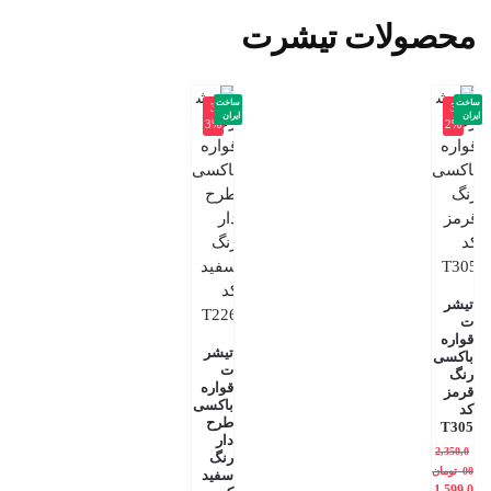
محصولات تیشرت
ساخت
ساخت
-3
-3
ایران
ایران
3%
2%
تیشر
ت
قواره
تیشر
باکسی
ت
رنگ
قواره
قرمز
باکسی
کد
طرح
T305
دار
2,350,0
رنگ
00
تومان
سفید
1,599,0