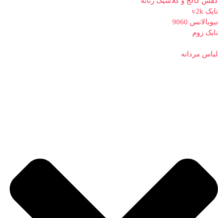
کفش کالج و کلاسیک زنانه
نایک v2k
نیوبالانس 9060
نایک زوم
لباس مردانه