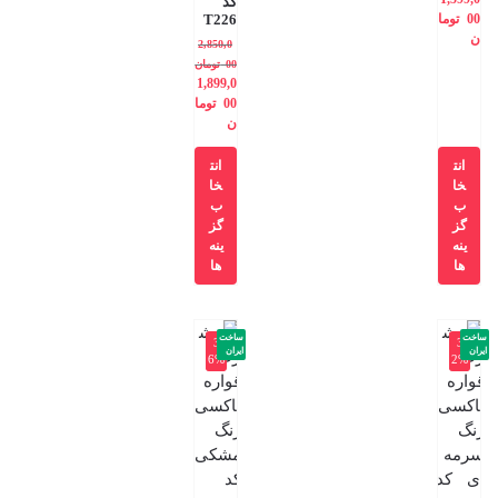
کد
00
توما
T226
ن
2,850,0
00
تومان
1,899,0
00
توما
ن
انت
انت
خا
خا
ب
ب
گز
گز
ینه
ینه
ها
ها
ساخت
ساخت
-3
-3
ایران
ایران
6%
2%