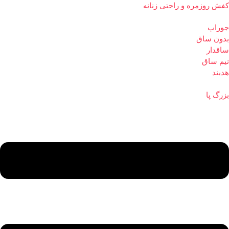
کفش روزمره و راحتی زنانه
جوراب
بدون ساق
ساقدار
نیم ساق
هدبند
بزرگ پا