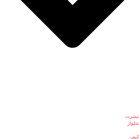
تیشرت
شلوار
کیف