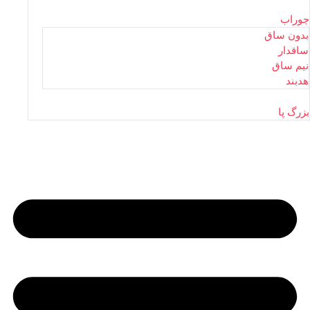
جوراب
بدون ساق
ساقدار
نیم ساق
هدبند
بزرگ پا