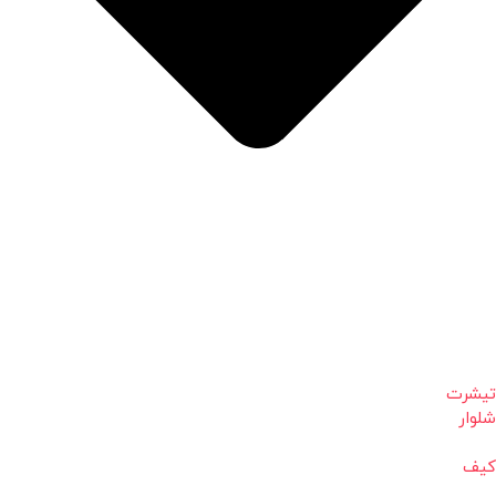
تیشرت
شلوار
کیف