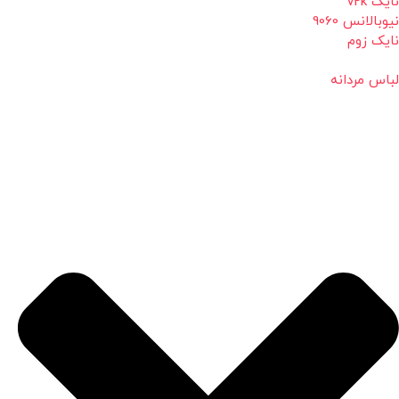
نایک v2k
نیوبالانس 9060
نایک زوم
لباس مردانه