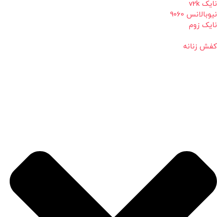
نایک v2k
نیوبالانس 9060
نایک زوم
کفش زنانه