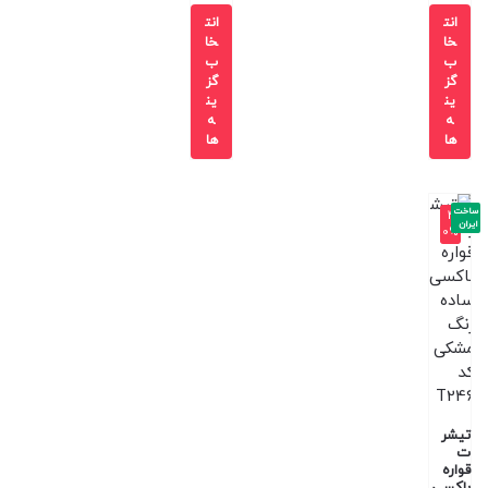
انت
انت
خا
خا
ب
ب
گز
گز
ین
ین
ه
ه
ها
ها
ساخت
-4
ایران
0%
تیشر
ت
قواره
باکسی