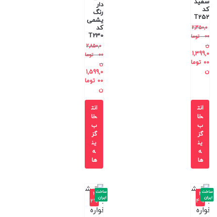
سفید
دار
کد
رنگ
T252
یشمی
کد
2,350,0
T230
00
توما
ن
2,850,0
1,399,0
00
توما
00
توما
ن
ن
1,599,0
00
توما
ن
انت
انت
خا
خا
ب
ب
گز
گز
ین
ین
ه
ه
ها
ها
ساخت
ساخت
-3
-4
ایران
ایران
2%
4%