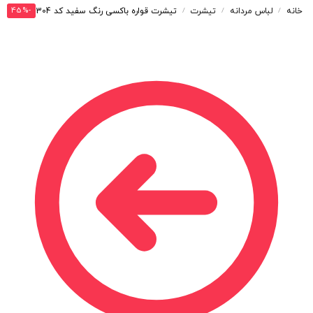
-45%
خانه
لباس مردانه
تیشرت
تیشرت قواره باکسی رنگ سفید کد T304
/
/
/