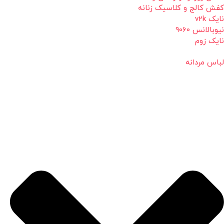
کفش کالج و کلاسیک زنانه
نایک v2k
نیوبالانس 9060
نایک زوم
لباس مردانه