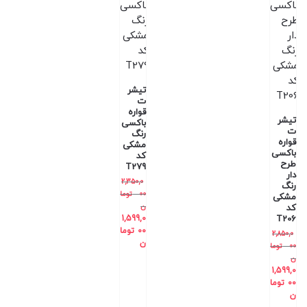
تیشر
ت
قواره
تیشر
باکسی
ت
رنگ
قواره
مشکی
باکسی
کد
طرح
T279
دار
2,350,0
رنگ
00
توما
مشکی
ن
کد
1,599,0
T206
00
توما
2,850,0
ن
00
توما
ن
1,599,0
00
توما
ن