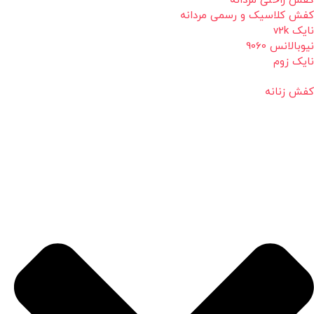
کفش راحتی مردانه
کفش کلاسیک و رسمی مردانه
نایک v2k
نیوبالانس 9060
نایک زوم
کفش زنانه