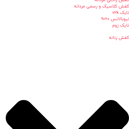
کفش راحتی مردانه
کفش کلاسیک و رسمی مردانه
نایک v2k
نیوبالانس 9060
نایک زوم
کفش زنانه