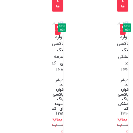
ه
ه
ها
ها
ساخت
ساخت
-3
-3
ایران
ایران
2%
2%
تیشر
تیشر
ت
ت
قواره
قواره
باکسی
باکسی
رنگ
رنگ
مشکی
سرمه
کد
ای کد
T281
T310
2,350,0
2,350,0
00
توما
00
توما
ن
ن