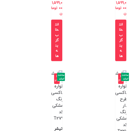
1,599,0
1,599,0
00
توما
00
توما
ن
ن
انت
انت
خا
خا
ب
ب
گز
گز
ین
ین
ه
ه
ها
ها
ساخت
ساخت
-3
-3
ایران
ایران
6%
3%
تیشر