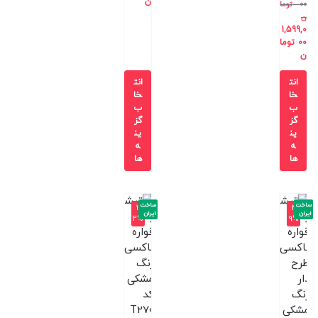
ن
00
توما
ن
1,599,0
00
توما
ن
انت
انت
خا
خا
ب
ب
گز
گز
ین
ین
ه
ه
ها
ها
ساخت
ساخت
-3
-4
ایران
ایران
2%
9%