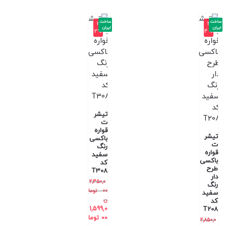
ساخت
ساخت
-3
-4
ایران
ایران
2%
4%
تیشر
ت
قواره
تیشر
باکسی
ت
رنگ
قواره
سفید
باکسی
کد
طرح
T308
دار
2,350,0
رنگ
00
توما
سفید
ن
کد
1,599,0
T208
00
توما
2,850,0