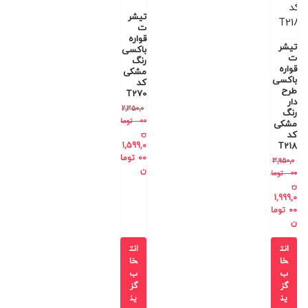
تیشر
ت
قواره
تیشر
باکسی
ت
رنگ
قواره
مشکی
باکسی
کد
طرح
T270
دار
2,350,0
رنگ
00
توما
مشکی
ن
کد
1,599,0
T218
00
توما
3,950,0
ن
00
توما
ن
1,999,0
00
توما
ن
انت
انت
خا
خا
ب
ب
گز
گز
ین
ین