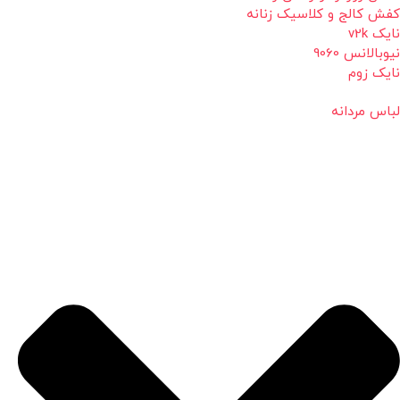
کفش کالج و کلاسیک زنانه
نایک v2k
نیوبالانس 9060
نایک زوم
لباس مردانه