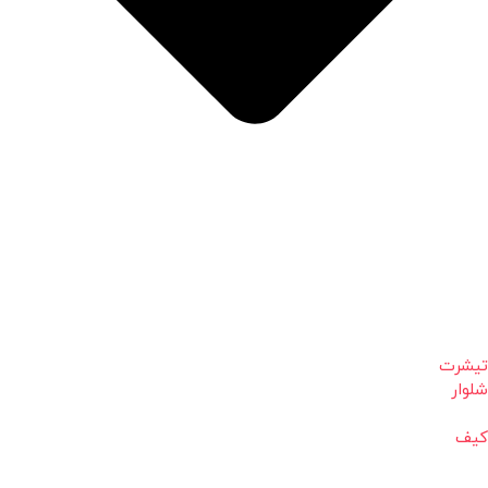
تیشرت
شلوار
کیف