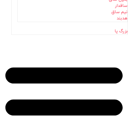
ساقدار
نیم ساق
هدبند
بزرگ پا