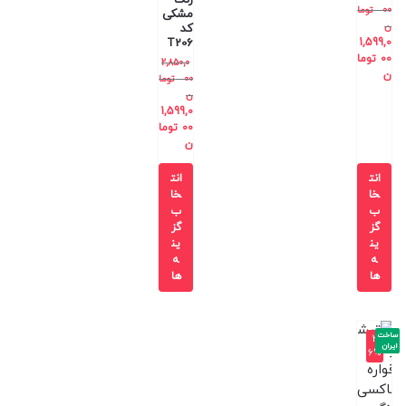
00
توما
مشکی
ن
کد
T206
1,599,0
00
توما
2,850,0
ن
00
توما
ن
1,599,0
00
توما
ن
انت
انت
خا
خا
ب
ب
گز
گز
ین
ین
ه
ه
ها
ها
ساخت
-3
ایران
6%