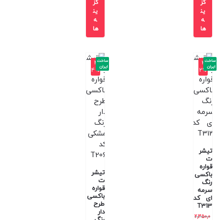
گز
گز
ین
ین
ه
ه
ها
ها
ساخت
ساخت
-4
-3
ایران
ایران
4%
2%
تیشر
ت
قواره
تیشر
باکسی
ت
رنگ
قواره
سرمه
باکسی
ای کد
طرح
T313
دار
2,350,0
رنگ