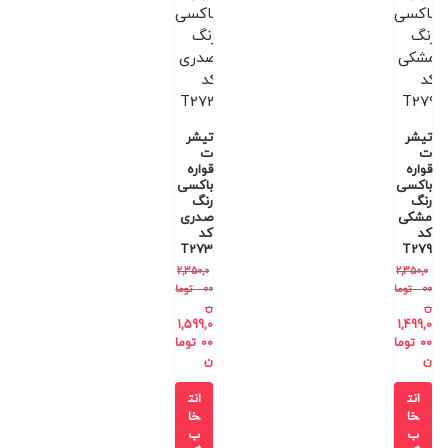
تیشر
تیشر
ت
ت
قواره
قواره
باکسی
باکسی
رنگ
رنگ
مشکی
صدری
کد
کد
T273
T279
2,350,0
2,350,0
00
توما
00
توما
ن
ن
1,599,0
1,499,0
00
توما
00
توما
ن
ن
انت
انت
خا
خا
ب
ب