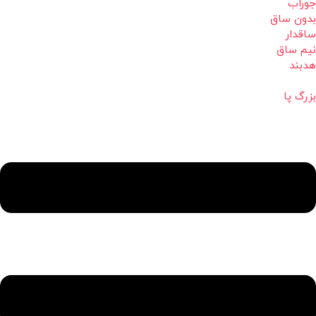
جوراب
بدون ساق
ساقدار
نیم ساق
هدبند
بزرگ پا