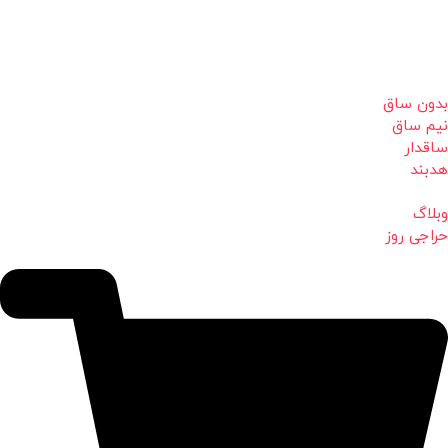
بدون ساق
نیم ساق
ساقدار
هدبند
وبلاگ
حراجی روز