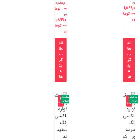
ن
2,850,0
1,599,0
00
توما
00
توما
ن
ن
1,899,0
00
توما
ن
انت
انت
خا
خا
ب
ب
گز
گز
ین
ین
ه
ه
ها
ها
ساخت
ساخت
-3
-4
ایران
ایران
2%
0%