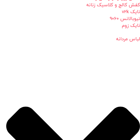
کفش کالج و کلاسیک زنانه
نایک v2k
نیوبالانس 9060
نایک زوم
لباس مردانه