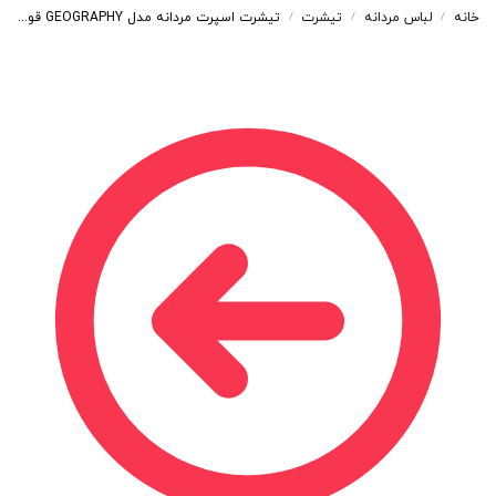
خانه
لباس مردانه
تیشرت
تیشرت اسپرت مردانه مدل GEOGRAPHY قواره BOX رنگ سبز کد 48112
/
/
/