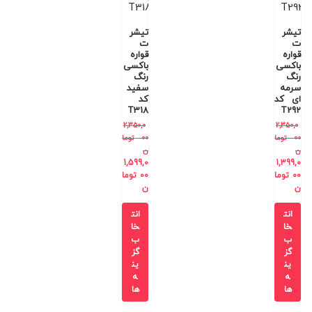
تیشر
تیشر
ت
ت
قواره
قواره
باکسی
باکسی
رنگ
رنگ
سرمه
سفید
ای کد
کد
T318
T292
2,350,0
2,350,0
00
توما
00
توما
ن
ن
1,599,0
1,399,0
00
توما
00
توما
ن
ن
انت
انت
خا
خا
ب
ب
گز
گز
ین
ین
ه
ه
ها
ها