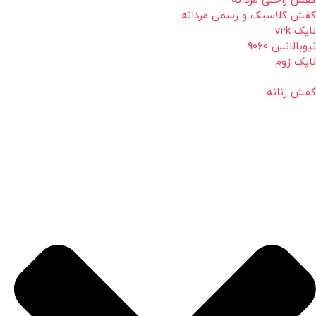
کفش راحتی مردانه
کفش کلاسیک و رسمی مردانه
نایک v2k
نیوبالانس 9060
نایک زوم
کفش زنانه