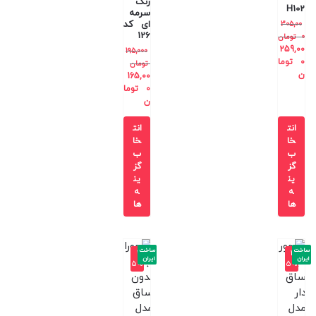
رنگ
H102
سرمه
ای کد
305,00
126
0
تومان
259,00
195,000
0
توما
تومان
ن
165,00
0
توما
ن
انت
انت
خا
خا
ب
ب
گز
گز
ین
ین
ه
ه
ها
ها
ساخت
ساخت
-2
-3
ایران
ایران
5%
5%