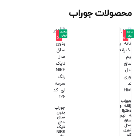
محصولات جوراب
ساخت
ساخت
-1
-1
ایران
ایران
5%
5%
جوراب
زنانه و
جوراب
دختران
بدون
ه نیم
ساق
ساق
مدل
مدل
نایک
توری
NIKE
کد