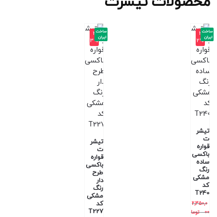
محصولات تیشرت
ساخت
ساخت
-3
-3
ایران
ایران
3%
2%
تیشر
ت
تیشر
قواره
ت
باکسی
قواره
ساده
باکسی
رنگ
طرح
مشکی
دار
کد
رنگ
T240
مشکی
کد
2,350,0
T227
00
توما