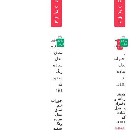
خا
خا
ب
ب
گز
گز
ینه
ینه
ها
ها
ساخت
ساخت
-9
ایران
ایران
0%
هدبند
زنانه و
جوراب
دختران
نیم
ه مدل
ساق
ساده
مدل
کد
ساده
H101
رنگ
سفید
2,420,0