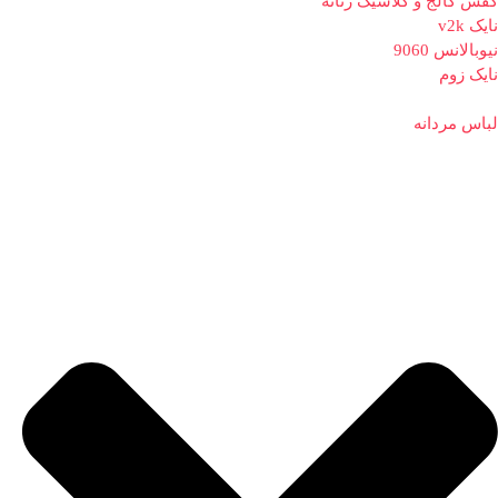
کفش کالج و کلاسیک زنانه
نایک v2k
نیوبالانس 9060
نایک زوم
لباس مردانه