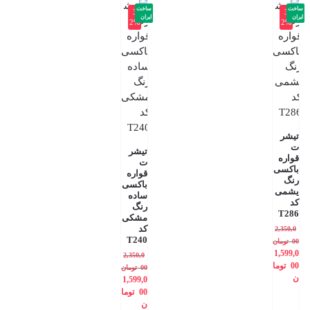
ساخت
ساخت
-3
-3
ایران
ایران
2%
2%
تیشر
ت
تیشر
قواره
ت
باکسی
قواره
رنگ
باکسی
یشمی
ساده
کد
رنگ
T286
مشکی
کد
2,350,0
T240
00
تومان
1,599,0
2,350,0
00
توما
00
تومان
ن
1,599,0
00
توما
ن