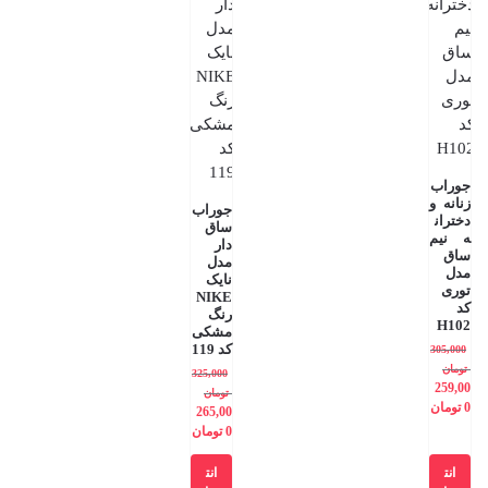
جوراب
زنانه و
جوراب
دختران
ساق
ه نیم
دار
ساق
مدل
مدل
نایک
توری
NIKE
کد
رنگ
H102
مشکی
کد 119
305,000
تومان
325,000
259,00
تومان
0
تومان
265,00
0
تومان
انت
انت