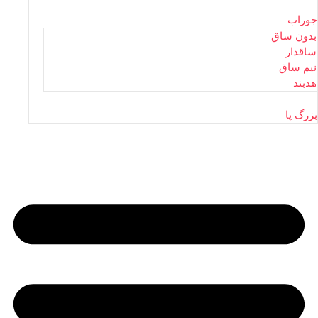
جوراب
بدون ساق
ساقدار
نیم ساق
هدبند
بزرگ پا