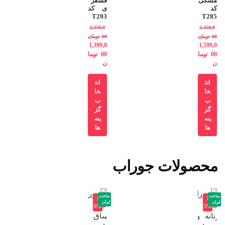
مشکی
فسفر
کد
ی کد
T293
T285
2,350,0
2,350,0
00
تومان
00
تومان
1,399,0
1,599,0
00
توما
00
توما
ن
ن
انت
انت
خا
خا
ب
ب
گز
گز
ینه
ینه
ها
ها
محصولات جوراب
ساخت
ساخت
-1
-1
ایران
ایران
8%
5%