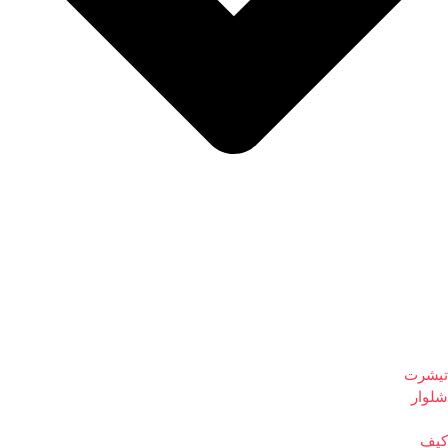
تیشرت
شلوار
کیف