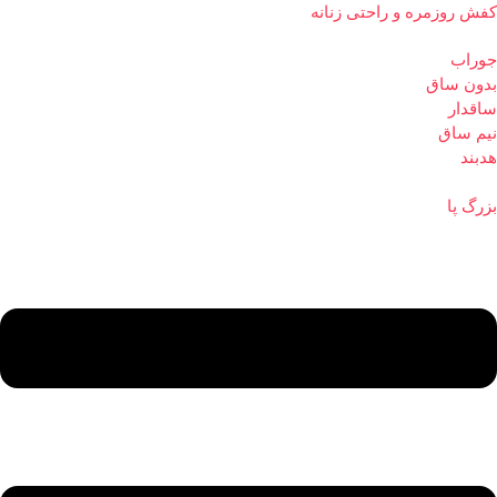
کفش روزمره و راحتی زنانه
جوراب
بدون ساق
ساقدار
نیم ساق
هدبند
بزرگ پا