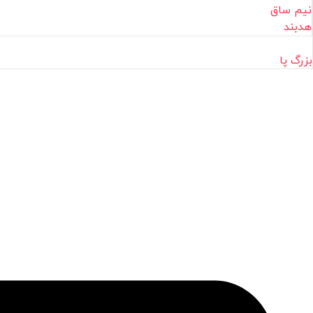
نیم ساق
هدبند
بزرگ پا