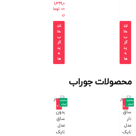
1,399,0
00
توما
ن
انت
انت
خا
خا
ب
ب
گز
گز
ین
ین
ه
ه
ها
ها
محصولات جوراب
ساخت
ساخت
-1
-1
ایران
ایران
6%
8%