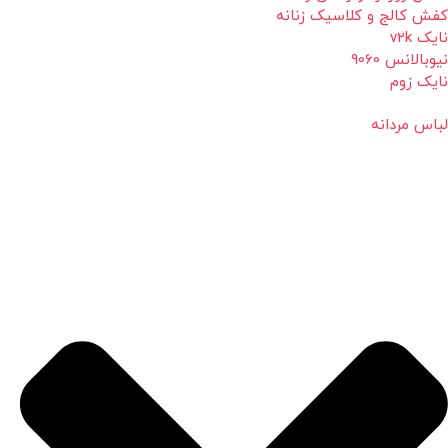
کفش کالج و کلاسیک زنانه
نایک v2k
نیوبالانس 9060
نایک زوم
لباس مردانه