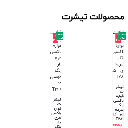
محصولات تیشرت
ساخت
ساخت
-3
-3
ایران
ایران
3%
2%
تیشر
ت
قواره
تیشر
باکسی
ت
رنگ
قواره
سرمه
باکسی
ای کد
طرح
T281
دار
2,350,0
رنگ