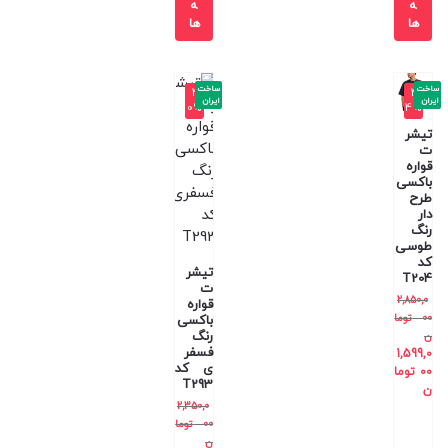
ه
ه
ها
ها
ساخت
ساخت
-4
-4
ایران
ایران
0%
4%
تیشر
ت
قواره
باکسی
طرح
دار
رنگ
طوسی
کد
تیشر
T204
ت
2,850,0
قواره
00
توما
باکسی
رنگ
ن
فسفر
1,599,0
ی کد
00
توما
T293
ن
2,350,0
00
توما
ن