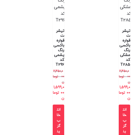
تیشر
تیشر
ت
ت
قواره
قواره
باکسی
باکسی
رنگ
رنگ
مشکی
یشمی
کد
کد
T296
T285
2,350,0
2,350,0
00
توما
00
توما
ن
ن
1,599,0
1,599,0
00
توما
00
توما
ن
ن
انت
انت
خا
خا
ب
ب
گز
گز
ین
ین