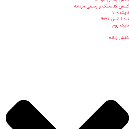
کفش راحتی مردانه
کفش کلاسیک و رسمی مردانه
نایک v2k
نیوبالانس 9060
نایک زوم
کفش زنانه