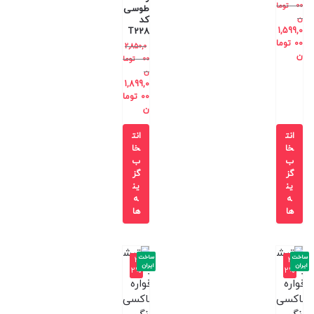
00
توما
طوسی
ن
کد
T228
1,599,0
00
توما
2,850,0
ن
00
توما
ن
1,899,0
00
توما
ن
انت
انت
خا
خا
ب
ب
گز
گز
ین
ین
ه
ه
ها
ها
ساخت
ساخت
-3
-3
ایران
ایران
2%
2%