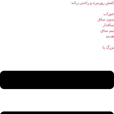
کفش روزمره و راحتی زنانه
جوراب
بدون ساق
ساقدار
نیم ساق
هدبند
بزرگ پا