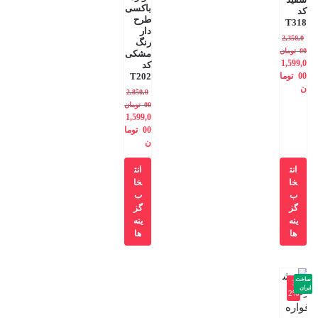
باکسی
کد
طرح
T318
دار
2,350,0
رنگ
00
تومان
مشکی
1,599,0
کد
00
توما
T202
ن
2,850,0
00
تومان
1,599,0
00
توما
ن
انت
انت
خا
خا
ب
ب
گز
گز
ینه
ینه
ها
ها
ساخت
-3
ایران
2%