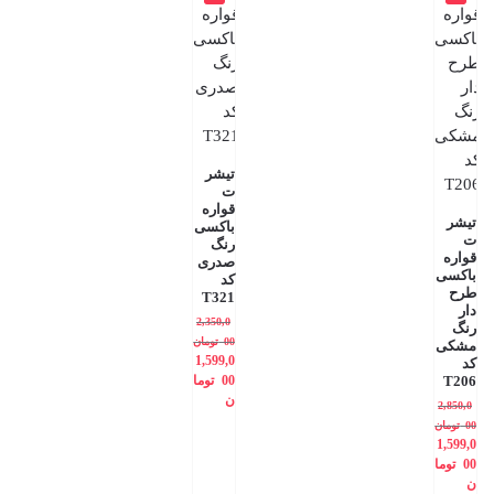
تیشر
ت
قواره
تیشر
باکسی
ت
رنگ
قواره
صدری
باکسی
کد
طرح
T321
دار
2,350,0
رنگ
00
تومان
مشکی
1,599,0
کد
T206
00
توما
ن
2,850,0
00
تومان
1,599,0
00
توما
ن