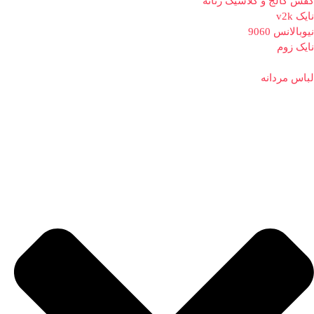
کفش کالج و کلاسیک زنانه
نایک v2k
نیوبالانس 9060
نایک زوم
لباس مردانه