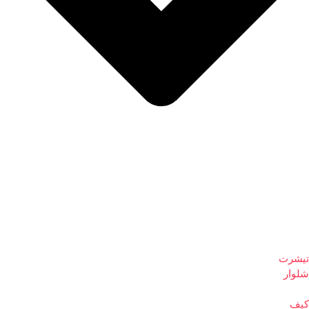
تیشرت
شلوار
کیف