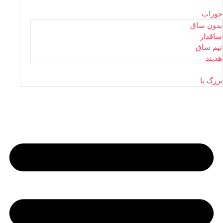
جوراب
بدون ساق
ساقدار
نیم ساق
هدبند
بزرگ پا