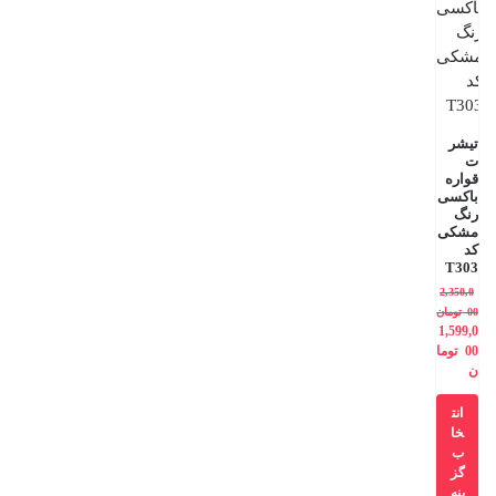
تیشر
ت
قواره
باکسی
رنگ
مشکی
کد
T303
2,350,0
00
تومان
1,599,0
00
توما
ن
انت
خا
ب
گز
ینه