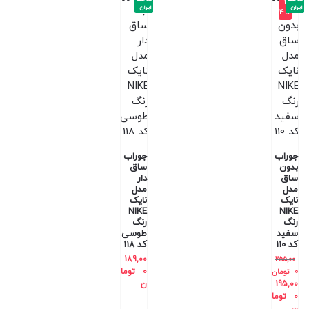
-2
ایران
ایران
4%
جوراب
جوراب
بدون
ساق
ساق
دار
مدل
مدل
نایک
نایک
NIKE
NIKE
رنگ
رنگ
سفید
طوسی
کد 110
کد 118
189,00
255,00
0
توما
0
تومان
195,00
ن
0
توما
ن