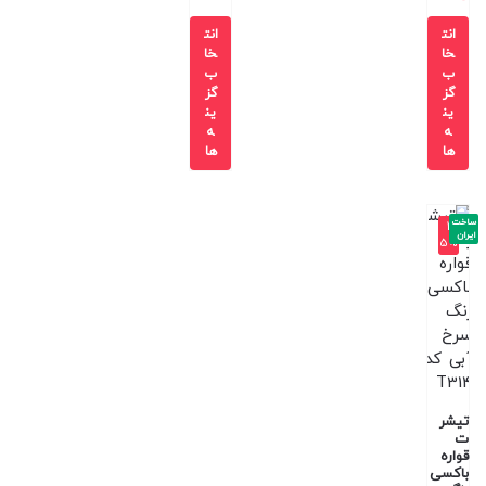
انت
انت
خا
خا
ب
ب
گز
گز
ین
ین
ه
ه
ها
ها
ساخت
-4
ایران
5%
تیشر
ت
قواره
باکسی