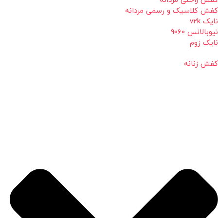
کفش راحتی مردانه
کفش کلاسیک و رسمی مردانه
نایک v2k
نیوبالانس 9060
نایک زوم
کفش زنانه