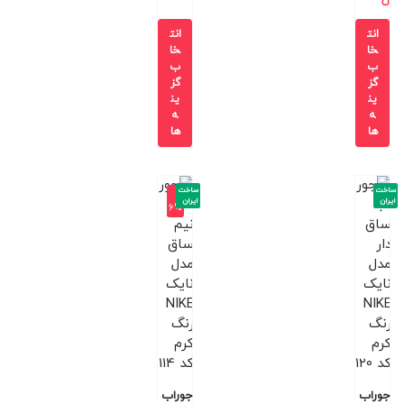
انت
انت
خا
خا
ب
ب
گز
گز
ین
ین
ه
ه
ها
ها
ساخت
ساخت
-1
ایران
ایران
6%
جوراب
جوراب