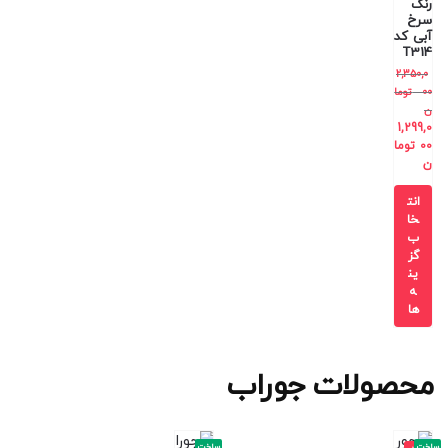
رنگ
سرخ
آبی کد
T314
2,350,0
00
توما
ن
1,299,0
00
توما
ن
انت
خا
ب
گز
ین
ه
ها
محصولات جوراب
ساخت
ساخت