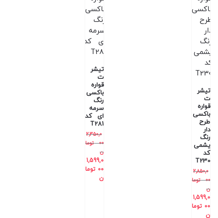
تیشر
ت
قواره
تیشر
باکسی
ت
رنگ
قواره
سرمه
باکسی
ای کد
طرح
T281
دار
2,350,0
رنگ
00
توما
یشمی
ن
کد
1,599,0
T230
00
توما
2,850,0
ن
00
توما
ن
1,599,0
00
توما
ن