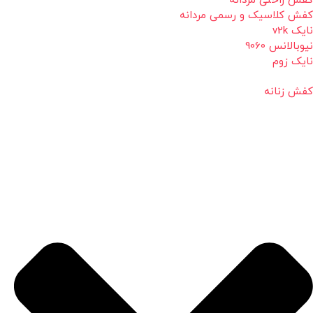
کفش راحتی مردانه
کفش کلاسیک و رسمی مردانه
نایک v2k
نیوبالانس 9060
نایک زوم
کفش زنانه