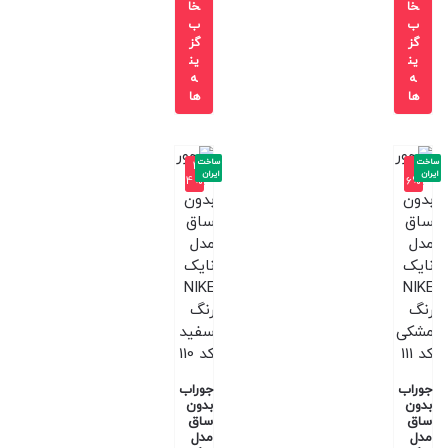
خا
خا
ب
ب
گز
گز
ین
ین
ه
ه
ها
ها
ساخت
ساخت
-2
-1
ایران
ایران
4%
6%
جوراب
جوراب
بدون
بدون
ساق
ساق
مدل
مدل