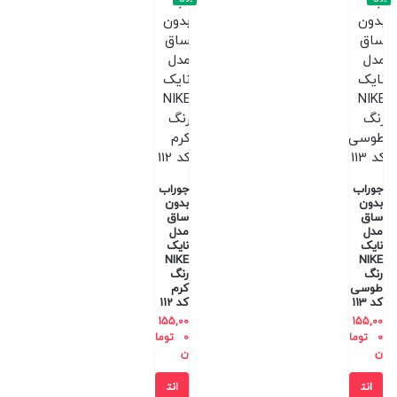
جوراب
جوراب
بدون
بدون
ساق
ساق
مدل
مدل
نایک
نایک
NIKE
NIKE
رنگ
رنگ
طوسی
کرم
کد 113
کد 112
155,00
155,00
0
توما
0
توما
ن
ن
انت
انت