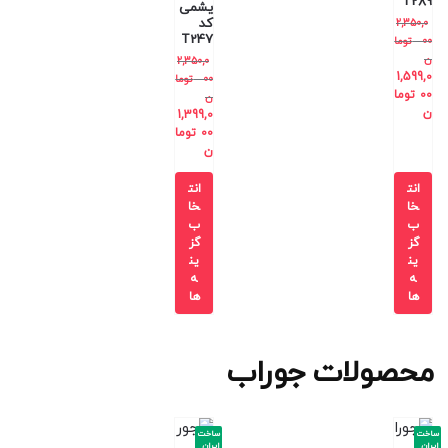
T289
یشمی
کد
2,350,0
T247
00
توما
ن
2,350,0
1,599,0
00
توما
00
توما
ن
ن
1,399,0
00
توما
ن
انت
انت
خا
خا
ب
ب
گز
گز
ین
ین
ه
ه
ها
ها
محصولات جوراب
ساخت
ساخت
ایران
ایران