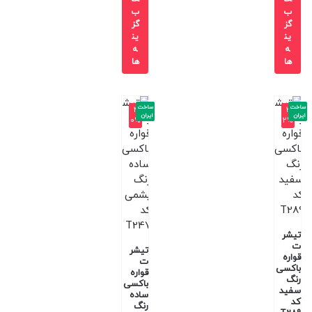
ب
ب
گز
گز
ین
ین
ه
ه
ها
ها
ساخت
ساخت
-4
-3
ایران
ایران
0%
2%
تیشر
ت
تیشر
قواره
ت
باکسی
قواره
رنگ
باکسی
سفید
ساده
کد
رنگ