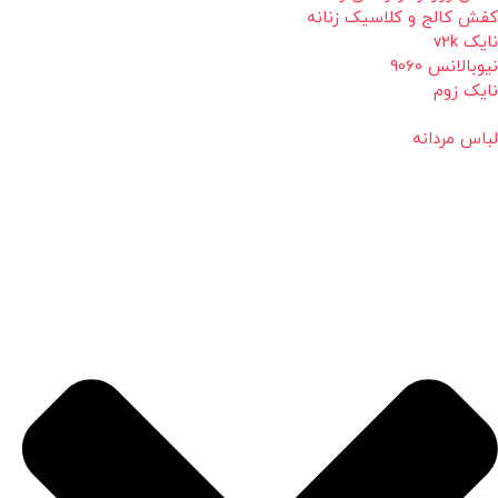
کفش کالج و کلاسیک زنانه
نایک v2k
نیوبالانس 9060
نایک زوم
لباس مردانه