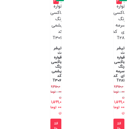
2%
2%
تیشر
تیشر
ت
ت
قواره
قواره
باکسی
باکسی
رنگ
رنگ
سرمه
یشمی
ای کد
کد
T306
T281
2,350,0
2,350,0
00
توما
00
توما
ن
ن
1,599,0
1,599,0
00
توما
00
توما
ن
ن
انت
انت
خا
خا