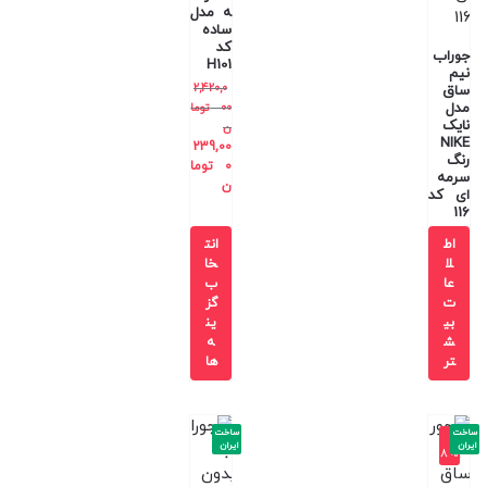
ه مدل
ساده
کد
جوراب
H101
نیم
2,420,0
ساق
مدل
00
توما
نایک
ن
NIKE
239,00
رنگ
0
توما
سرمه
ن
ای کد
116
اط
انت
لا
خا
عا
ب
ت
گز
بی
ین
ش
ه
تر
ها
ساخت
ساخت
-1
ایران
ایران
8%