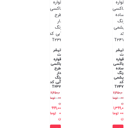
تیشر
تیشر
ت
ت
قواره
قواره
باکسی
باکسی
ساده
طرح
رنگ
دار
یشمی
رنگ
کد
آبی کد
T232
T247
2,350,0
2,350,0
00
توما
00
توما
ن
ن
999,00
1,399,0
00
توما
0
توما
ن
ن