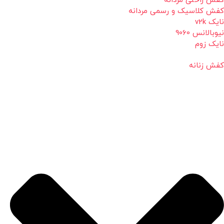
کفش راحتی مردانه
کفش کلاسیک و رسمی مردانه
نایک v2k
نیوبالانس 9060
نایک زوم
کفش زنانه