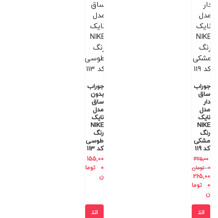
جوراب
جوراب
ساق
بدون
دار
ساق
مدل
مدل
نایک
نایک
NIKE
NIKE
رنگ
رنگ
مشکی
طوسی
کد 119
کد 113
155,00
325,00
0
توما
0
تومان
265,00
ن
0
توما
ن
انت
انت