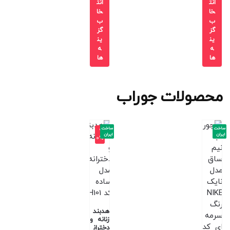
انت
انت
خا
خا
ب
ب
گز
گز
ین
ین
ه
ه
ها
ها
محصولات جوراب
ساخت
ساخت
-9
ایران
ایران
0%
هدبند
زنانه و
دختران