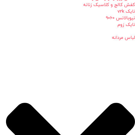
کفش کالج و کلاسیک زنانه
نایک v2k
نیوبالانس 9060
نایک زوم
لباس مردانه