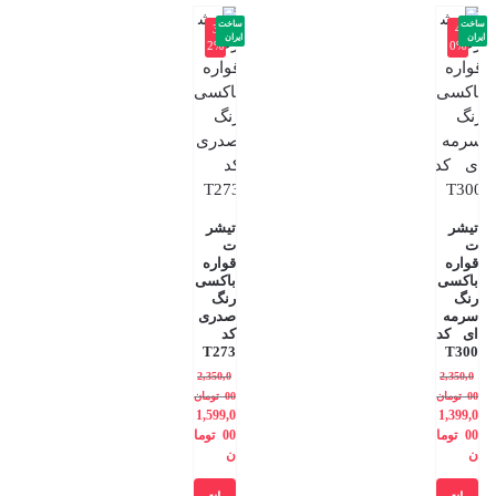
ساخت
ساخت
-3
-4
ایران
ایران
2%
0%
تیشر
تیشر
ت
ت
قواره
قواره
باکسی
باکسی
رنگ
رنگ
سرمه
صدری
ای کد
کد
T273
T300
2,350,0
2,350,0
00
تومان
00
تومان
1,599,0
1,399,0
00
توما
00
توما
ن
ن