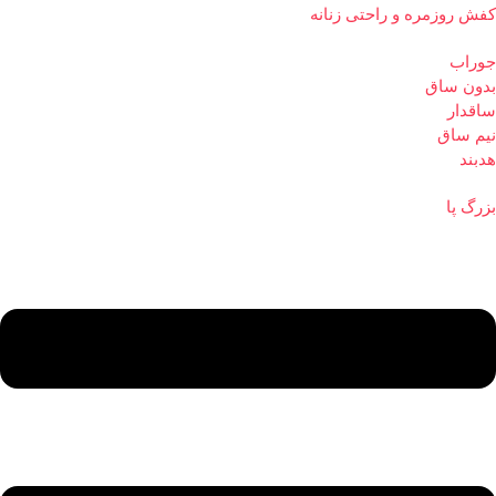
کفش روزمره و راحتی زنانه
جوراب
بدون ساق
ساقدار
نیم ساق
هدبند
بزرگ پا