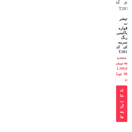
تیشر
ت
قواره
باکسی
رنگ
سرمه
ای کد
T281
2,350,0
00
تومان
1,599,0
00
توما
ن
انت
خا
ب
گز
ینه
ها