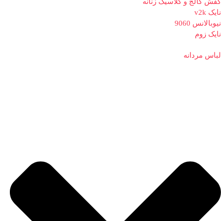
کفش کالج و کلاسیک زنانه
نایک v2k
نیوبالانس 9060
نایک زوم
لباس مردانه