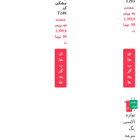
T293
مشکی
کد
2,350,0
T246
00
تومان
1,399,0
2,350,0
00
توما
00
تومان
ن
1,399,0
00
توما
ن
انت
انت
خا
خا
ب
ب
گز
گز
ینه
ینه
ها
ها
ساخت
-3
ایران
2%