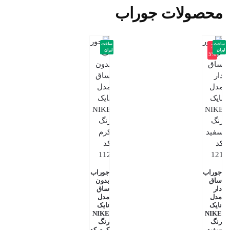
محصولات جوراب
ساخت
ساخت
-2
ایران
ایران
5%
جوراب
جوراب
ساق
بدون
دار
ساق
مدل
مدل
نایک
نایک
NIKE
NIKE
رنگ
رنگ
سفید
کرم کد