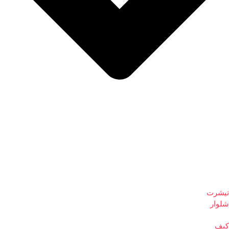
تیشرت
شلوار
کیف