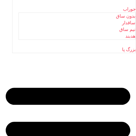
جوراب
بدون ساق
ساقدار
نیم ساق
هدبند
بزرگ پا