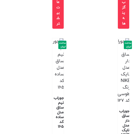
ب
عا
گز
ت
ین
بی
ه
ش
ها
تر
ساخت
ساخت
ایران
ایران
جوراب
نیم
ساق
جوراب
مدل
ساق
ساده
دار
کد
مدل
165
نایک