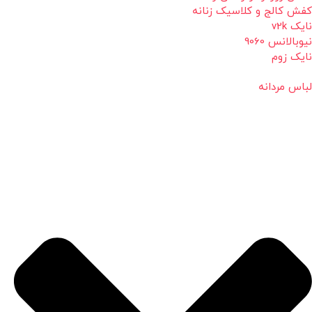
کفش کالج و کلاسیک زنانه
نایک v2k
نیوبالانس 9060
نایک زوم
لباس مردانه