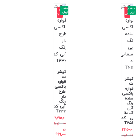
ساخت
ساخت
-5
-4
ایران
ایران
7%
0%
تیشر
ت
تیشر
قواره
ت
باکسی
قواره
طرح
باکسی
دار
ساده
رنگ
رنگ
آبی کد
آبی
T232
آسمان
ی کد
2,350,0
T251
00
توما
ن
2,350,0
999,00
00
توما