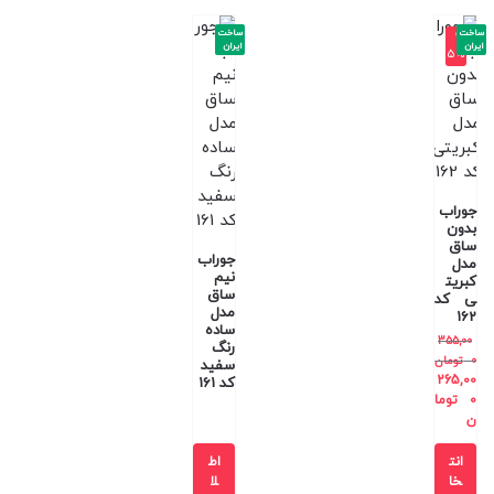
ساخت
ساخت
-2
ایران
ایران
5%
جوراب
بدون
ساق
جوراب
مدل
نیم
کبریت
ساق
ی کد
مدل
162
ساده
355,00
رنگ
0
تومان
سفید
265,00
کد 161
0
توما
ن
انت
اط
خا
لا