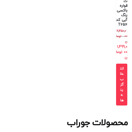
ت
قواره
باکسی
رنگ
آبی کد
T256
2,350,0
00
توما
ن
1,499,0
00
توما
ن
انت
خا
ب
گز
ین
ه
ها
محصولات جوراب