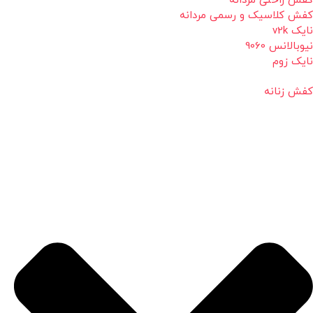
کفش راحتی مردانه
کفش کلاسیک و رسمی مردانه
نایک v2k
نیوبالانس 9060
نایک زوم
کفش زنانه