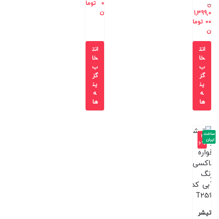
0
توما
ن
ن
1,399,0
00
توما
ن
انت
انت
خا
خا
ب
ب
گز
گز
ین
ین
ه
ه
ها
ها
ساخت
-3
ایران
6%
تیشر