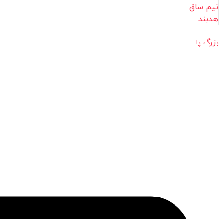
نیم ساق
هدبند
بزرگ پا