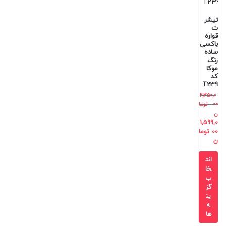
تیشر
ت
قواره
باکسی
ساده
رنگ
موکا
کد
T239
2,350,0
00
توما
ن
1,599,0
00
توما
ن
انت
خا
ب
گز
ین
ه
ها