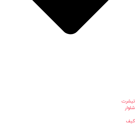
تیشرت
شلوار
کیف