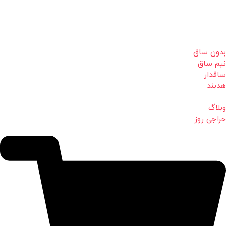
بدون ساق
نیم ساق
ساقدار
هدبند
وبلاگ
حراجی روز