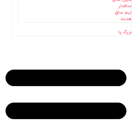
ساقدار
نیم ساق
هدبند
بزرگ پا