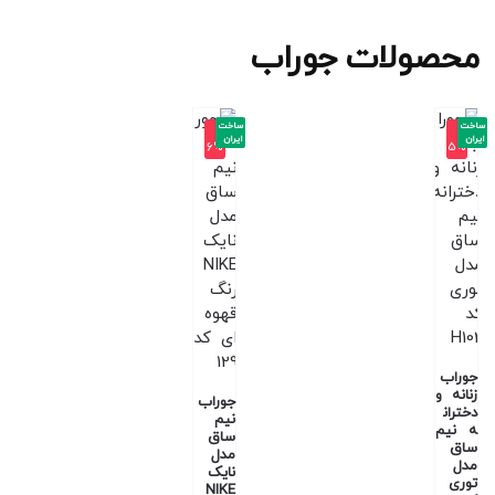
محصولات جوراب
ساخت
ساخت
-1
-1
ایران
ایران
6%
5%
جوراب
زنانه و
جوراب
دختران
نیم
ه نیم
ساق
ساق
مدل
مدل
نایک
توری
NIKE