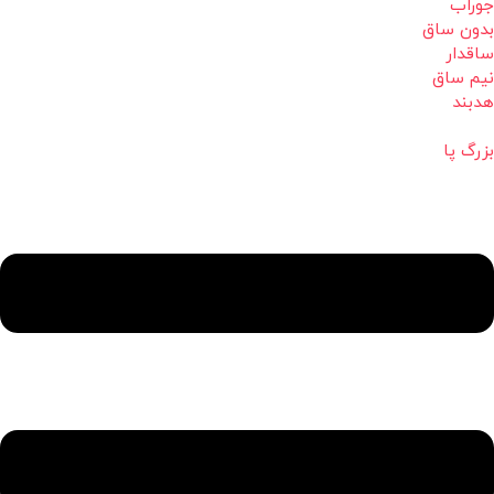
جوراب
بدون ساق
ساقدار
نیم ساق
هدبند
بزرگ پا