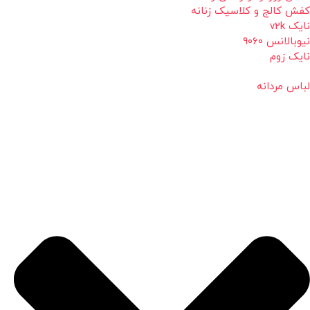
کفش کالج و کلاسیک زنانه
نایک v2k
نیوبالانس 9060
نایک زوم
لباس مردانه