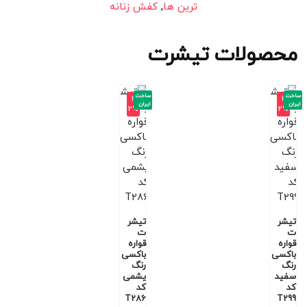
ترین ها
,
کفش زنانه
محصولات تیشرت
ساخت
ساخت
-3
-3
ایران
ایران
2%
2%
تیشر
تیشر
ت
ت
قواره
قواره
باکسی
باکسی
رنگ
رنگ
سفید
یشمی
کد
کد
T286
T299