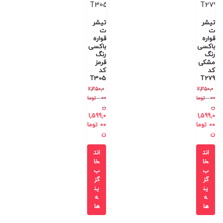
تیشر
تیشر
ت
ت
قواره
قواره
باکسی
باکسی
رنگ
رنگ
مشکی
قرمز
کد
کد
T305
T279
2,350,0
2,350,0
00
توما
00
توما
ن
ن
1,599,0
1,599,0
00
توما
00
توما
ن
ن
انت
انت
خا
خا
ب
ب
گز
گز
ین
ین
ه
ه
ها
ها