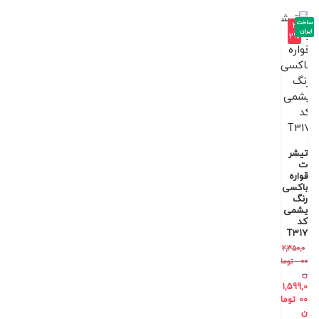
ساخت
-3
ایران
2%
تیشر
ت
قواره
باکسی
رنگ
یشمی
کد
T317
2,350,0
00
توما
ن
1,599,0
00
توما
ن