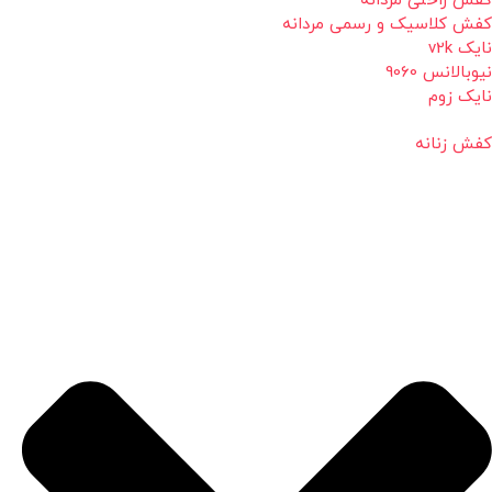
کفش راحتی مردانه
کفش کلاسیک و رسمی مردانه
نایک v2k
نیوبالانس 9060
نایک زوم
کفش زنانه