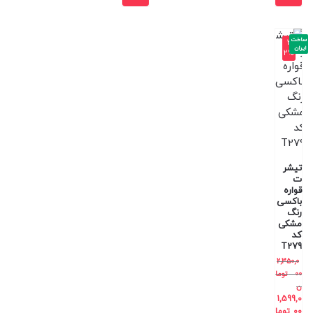
ساخت
-3
ایران
2%
تیشر
ت
قواره
باکسی
رنگ
مشکی
کد
T279
2,350,0
00
توما
ن
1,599,0
00
توما