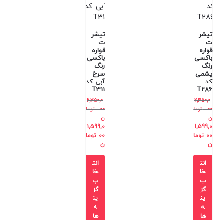
تیشر
تیشر
ت
ت
قواره
قواره
باکسی
باکسی
رنگ
رنگ
یشمی
سرخ
کد
آبی کد
T311
T286
2,350,0
2,350,0
00
توما
00
توما
ن
ن
1,599,0
1,599,0
00
توما
00
توما
ن
ن
انت
انت
خا
خا
ب
ب
گز
گز
ین
ین
ه
ه
ها
ها