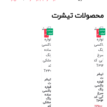
محصولات تیشرت
ساخت
ساخت
-3
-3
ایران
ایران
2%
2%
تیشر
ت
تیشر
قواره
ت
باکسی
قواره
رنگ
باکسی
سرخ
ساده
آبی کد
رنگ
T314
مشکی
کد
2,350,0