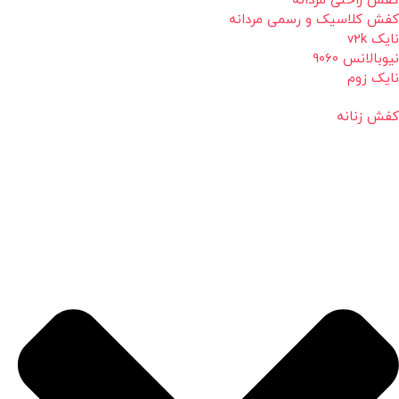
کفش راحتی مردانه
کفش کلاسیک و رسمی مردانه
نایک v2k
نیوبالانس 9060
نایک زوم
کفش زنانه