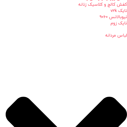
کفش کالج و کلاسیک زنانه
نایک v2k
نیوبالانس 9060
نایک زوم
لباس مردانه