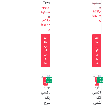
T240
00
توما
ن
2,350,0
1,599,0
00
توما
00
توما
ن
ن
1,599,0
00
توما
ن
انت
انت
خا
خا
ب
ب
گز
گز
ین
ین
ه
ه
ها
ها
ساخت
ساخت
-3
-3
ایران
ایران
2%
2%