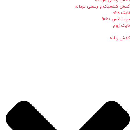
کفش راحتی مردانه
کفش کلاسیک و رسمی مردانه
نایک v2k
نیوبالانس 9060
نایک زوم
کفش زنانه