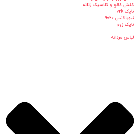
کفش کالج و کلاسیک زنانه
نایک v2k
نیوبالانس 9060
نایک زوم
لباس مردانه