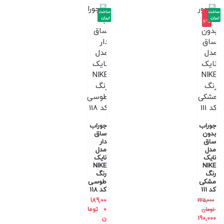
ساخت
ساخت
-1
ایران
ایران
6%
جوراب
جوراب
بدون
ساق
ساق
دار
مدل
مدل
نایک
نایک
NIKE
NIKE
رنگ
رنگ
مشکی
طوسی
کد 111
کد 118
189,00
225,000
0
توما
تومان
190,000
ن