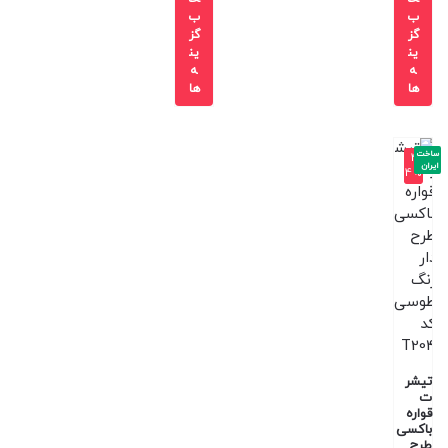
ب
ب
گز
گز
ین
ین
ه
ه
ها
ها
ساخت
-4
ایران
4%
تیشر
ت
قواره
باکسی
طرح