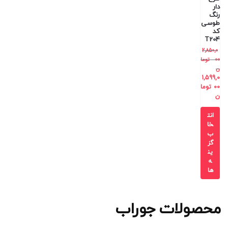
دار
رنگ
طوسی
کد
T204
2,850,0
00
توما
ن
1,599,0
00
توما
ن
انت
خا
ب
گز
ین
ه
ها
محصولات جوراب