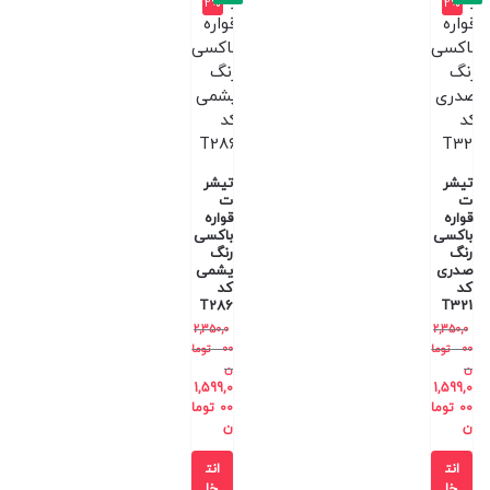
2%
2%
تیشر
تیشر
ت
ت
قواره
قواره
باکسی
باکسی
رنگ
رنگ
صدری
یشمی
کد
کد
T286
T321
2,350,0
2,350,0
00
توما
00
توما
ن
ن
1,599,0
1,599,0
00
توما
00
توما
ن
ن
انت
انت
خا
خا