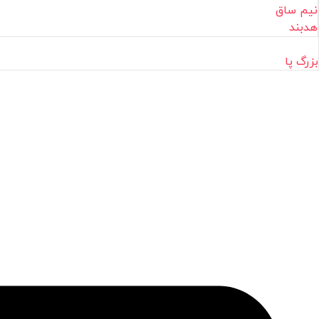
نیم ساق
هدبند
بزرگ پا