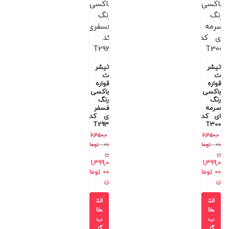
تیشر
تیشر
ت
ت
قواره
قواره
باکسی
باکسی
رنگ
رنگ
سرمه
فسفر
ای کد
ی کد
T293
T300
2,350,0
2,350,0
00
توما
00
توما
ن
ن
1,399,0
1,399,0
00
توما
00
توما
ن
ن
انت
انت
خا
خا
ب
ب
گز
گز