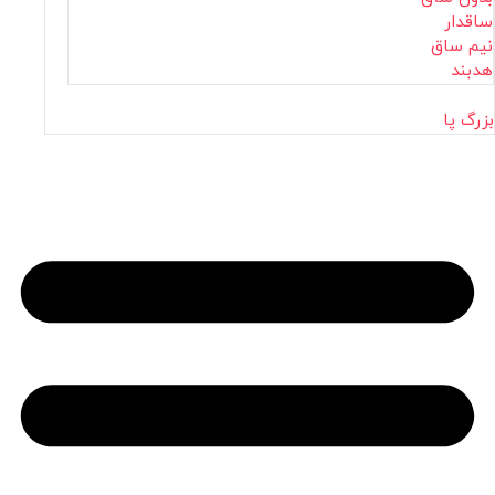
ساقدار
نیم ساق
هدبند
بزرگ پا