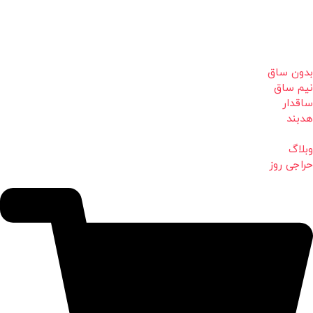
بدون ساق
نیم ساق
ساقدار
هدبند
وبلاگ
حراجی روز