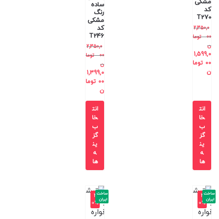
مشکی
ساده
کد
رنگ
T270
مشکی
کد
2,350,0
T246
00
توما
ن
2,350,0
1,599,0
00
توما
00
توما
ن
ن
1,399,0
00
توما
ن
انت
انت
خا
خا
ب
ب
گز
گز
ین
ین
ه
ه
ها
ها
ساخت
ساخت
-4
-4
ایران
ایران
0%
0%