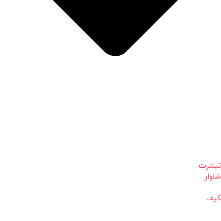
تیشرت
شلوار
کیف