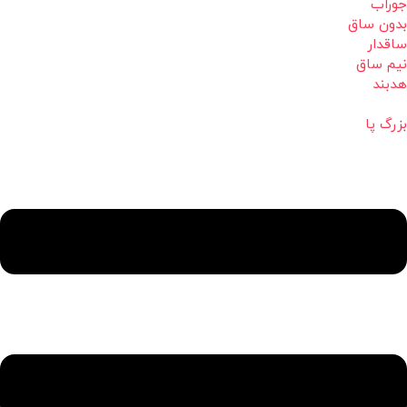
جوراب
بدون ساق
ساقدار
نیم ساق
هدبند
بزرگ پا