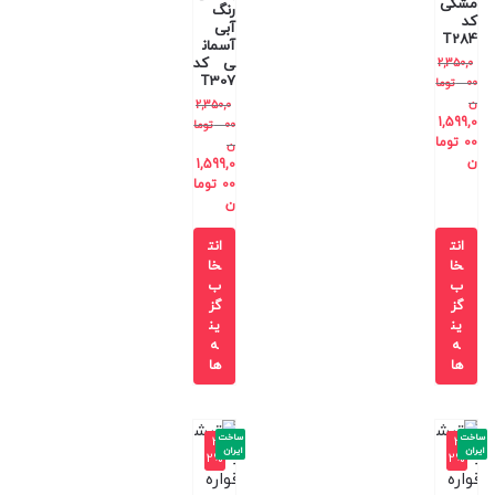
مشکی
رنگ
کد
آبی
T284
آسمان
ی کد
2,350,0
T307
00
توما
ن
2,350,0
1,599,0
00
توما
00
توما
ن
ن
1,599,0
00
توما
ن
انت
انت
خا
خا
ب
ب
گز
گز
ین
ین
ه
ه
ها
ها
ساخت
ساخت
-3
-3
ایران
ایران
2%
2%