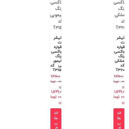
تیشر
تیشر
ت
ت
قواره
قواره
باکسی
باکسی
رنگ
رنگ
مشکی
لیموی
کد
ی کد
T315
T320
2,350,0
2,350,0
00
توما
00
توما
ن
ن
1,599,0
1,599,0
00
توما
00
توما
ن
ن
انت
انت
خا
خا
ب
ب
گز
گز