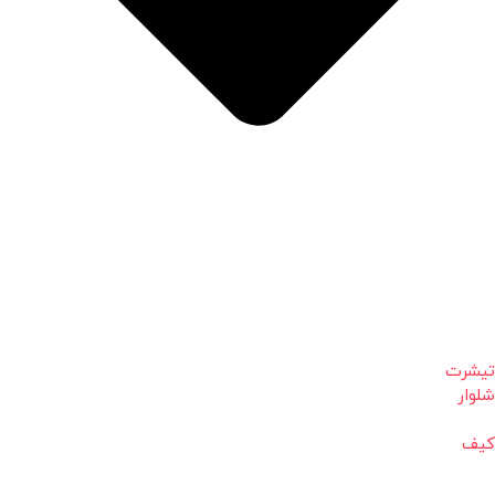
تیشرت
شلوار
کیف