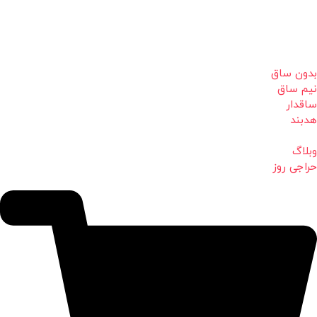
بدون ساق
نیم ساق
ساقدار
هدبند
وبلاگ
حراجی روز