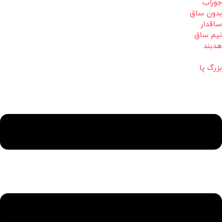
جوراب
بدون ساق
ساقدار
نیم ساق
هدبند
بزرگ پا