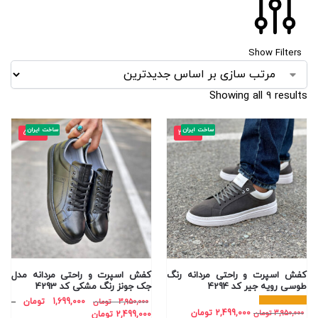
Show Filters
Showing all 9 results
ساخت ایران
ساخت ایران
-57%
-37%
کفش اسپرت و راحتی مردانه رنگ
کفش اسپرت و راحتی مردانه مدل
طوسی رویه جیر کد 4294
جک جونز رنگ مشکی کد 4293
1,699,000
تومان
–
3,950,000
تومان
2,499,000
تومان
3,950,000
تومان
2,499,000
تومان