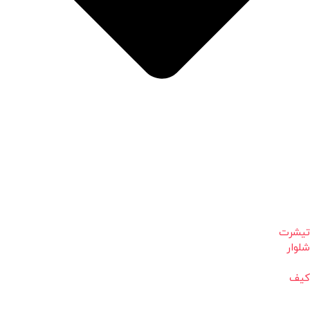
تیشرت
شلوار
کیف