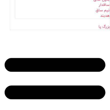
ساقدار
نیم ساق
هدبند
بزرگ پا