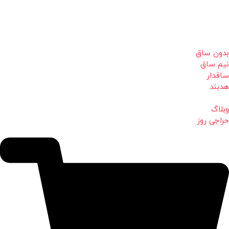
بدون ساق
نیم ساق
ساقدار
هدبند
وبلاگ
حراجی روز