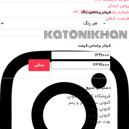
روش ارسال
شماره پشتیبانی: 91095521_021
فیلتر براساس رنگ
فرصت شغلی
فیلتر براساس قیمت
صافی
دسترسی سریع
فروشگاه کفش و کتونی
کتونی ست دختر و پسر
کتونی دخترانه
کتونی مردانه
بوت مردانه