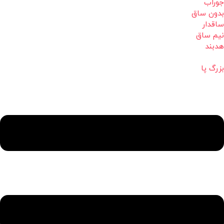
جوراب
بدون ساق
ساقدار
نیم ساق
هدبند
بزرگ پا