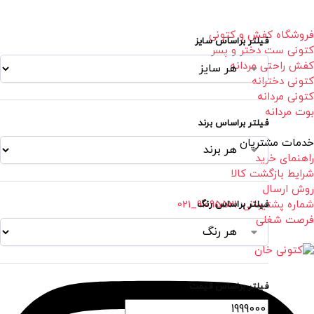
فروشگاه کفش و کتونی
فیلتر براساس سایز
کتونی ست دختر و پسر
کفش راحتی مردانه
کتونی دخترانه
کتونی مردانه
بوت مردانه
فیلتر براساس برند
خدمات مشتریان
راهنمای خرید
شرایط بازگشت کالا
روش ارسال
شماره پشتیبانی: 91095521_021
فیلتر براساس رنگ
فرصت شغلی
فیلتر براساس قیمت