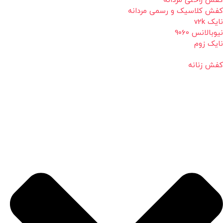
کفش راحتی مردانه
کفش کلاسیک و رسمی مردانه
نایک v2k
نیوبالانس 9060
نایک زوم
کفش زنانه