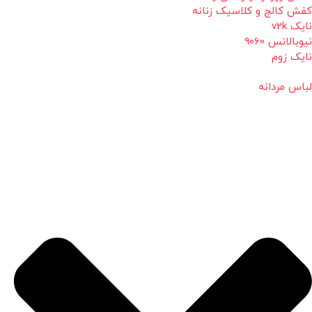
کفش کالج و کلاسیک زنانه
نایک v2k
نیوبالانس 9060
نایک زوم
لباس مردانه