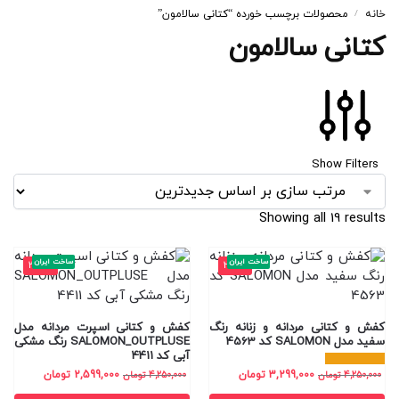
خانه
محصولات برچسب خورده “کتانی سالامون”
/
کتانی سالامون
Show Filters
Showing all 19 results
ساخت ایران
ساخت ایران
-39%
-22%
کفش و کتانی مردانه و زنانه رنگ
کفش و کتانی اسپرت مردانه مدل
سفید مدل SALOMON کد 4563
SALOMON_OUTPLUSE رنگ مشکی
آبی کد 4411
3,299,000
تومان
2,599,000
تومان
4,250,000
تومان
4,250,000
تومان