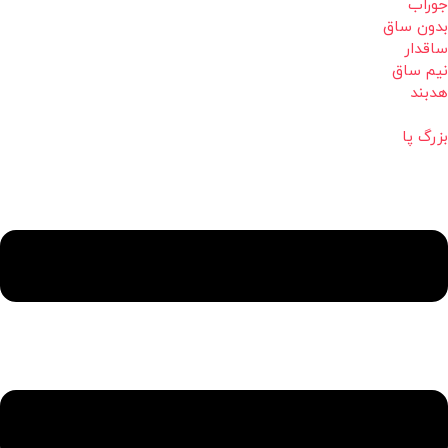
جوراب
بدون ساق
ساقدار
نیم ساق
هدبند
بزرگ پا