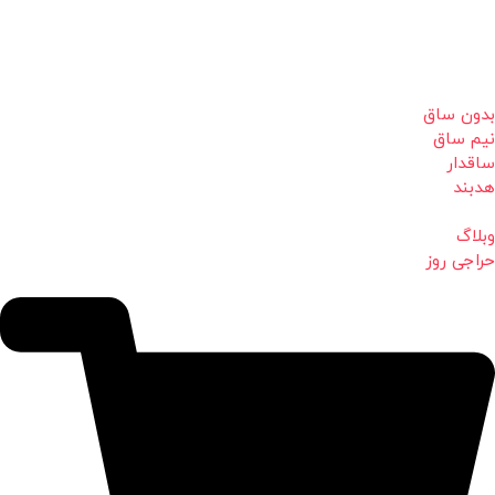
بدون ساق
نیم ساق
ساقدار
هدبند
وبلاگ
حراجی روز