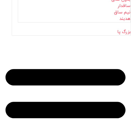
ساقدار
نیم ساق
هدبند
بزرگ پا