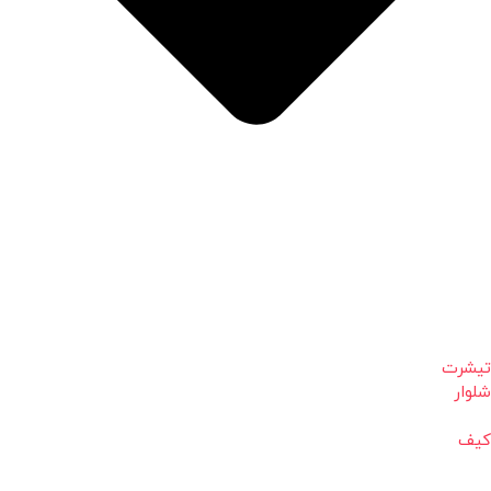
تیشرت
شلوار
کیف