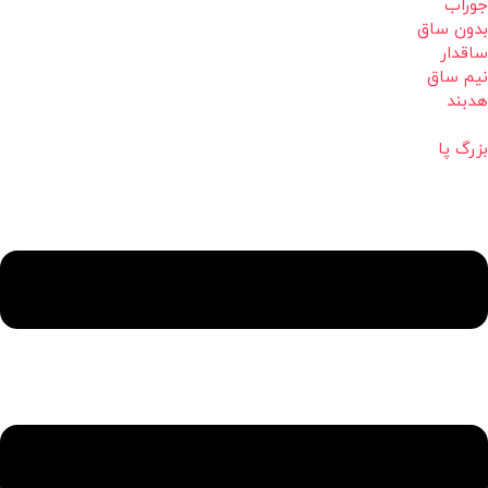
جوراب
بدون ساق
ساقدار
نیم ساق
هدبند
بزرگ پا