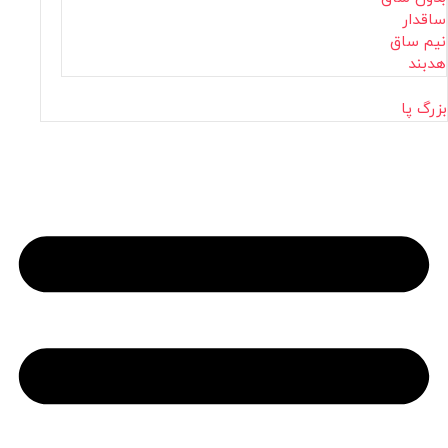
ساقدار
نیم ساق
هدبند
بزرگ پا