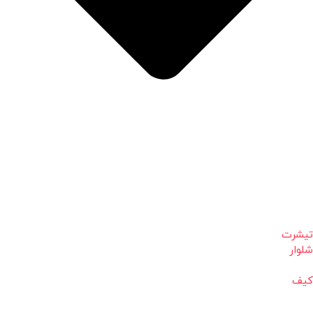
تیشرت
شلوار
کیف