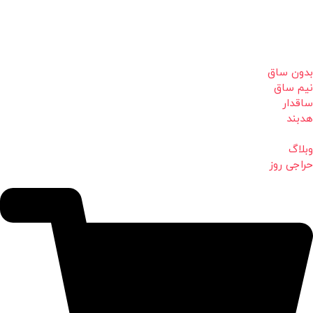
بدون ساق
نیم ساق
ساقدار
هدبند
وبلاگ
حراجی روز