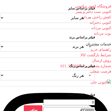
فروشگاه کفش و کتونی
فیلتر براساس سایز
کتونی ست دختر و پسر
کفش راحتی مردانه
کتونی دخترانه
کتونی مردانه
بوت مردانه
فیلتر براساس برند
خدمات مشتریان
راهنمای خرید
شرایط بازگشت کالا
روش ارسال
شماره پشتیبانی: 91095521_021
فیلتر براساس رنگ
فرصت شغلی
فیلتر براساس قیمت
صافی