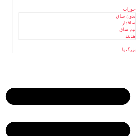
جوراب
بدون ساق
ساقدار
نیم ساق
هدبند
بزرگ پا