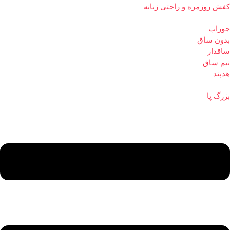
کفش روزمره و راحتی زنانه
جوراب
بدون ساق
ساقدار
نیم ساق
هدبند
بزرگ پا