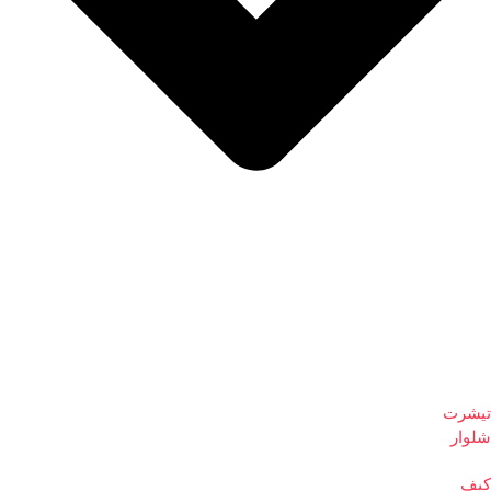
تیشرت
شلوار
کیف