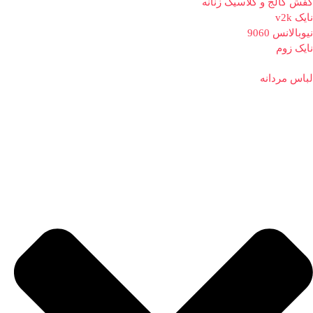
کفش کالج و کلاسیک زنانه
نایک v2k
نیوبالانس 9060
نایک زوم
لباس مردانه