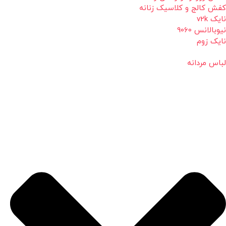
کفش کالج و کلاسیک زنانه
نایک v2k
نیوبالانس 9060
نایک زوم
لباس مردانه