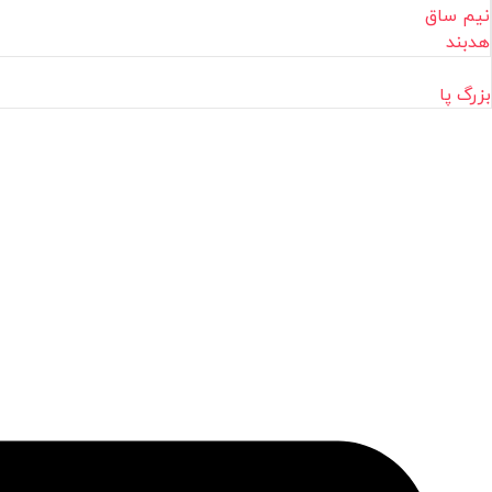
نیم ساق
هدبند
بزرگ پا