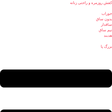
کفش روزمره و راحتی زنانه
جوراب
بدون ساق
ساقدار
نیم ساق
هدبند
بزرگ پا