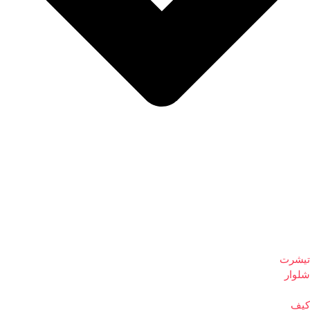
تیشرت
شلوار
کیف