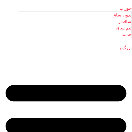
جوراب
بدون ساق
ساقدار
نیم ساق
هدبند
بزرگ پا