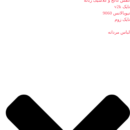
کفش کالج و کلاسیک زنانه
نایک v2k
نیوبالانس 9060
نایک زوم
لباس مردانه