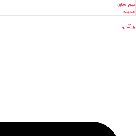
نیم ساق
هدبند
بزرگ پا