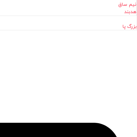
نیم ساق
هدبند
بزرگ پا