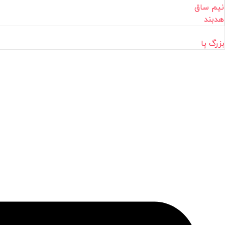
نیم ساق
هدبند
بزرگ پا