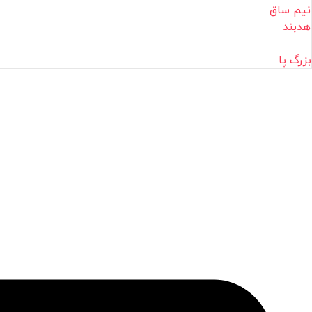
نیم ساق
هدبند
بزرگ پا