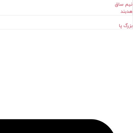
نیم ساق
هدبند
بزرگ پا