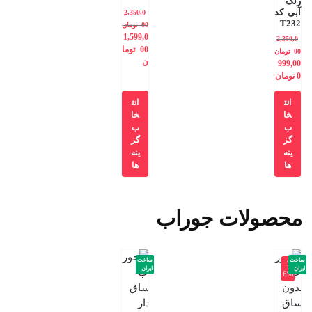
رنگ
آبی کد
2,350,0
T232
00
تومان
1,599,0
2,350,0
00
توما
00
تومان
ن
999,00
0
تومان
انت
انت
خا
خا
ب
ب
گز
گز
ینه
ینه
ها
ها
محصولات جوراب
ساخت
ساخت
-1
ایران
ایران
6%