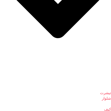
تیشرت
شلوار
کیف