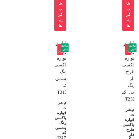
خا
خا
ب
ب
گز
گز
ینه
ینه
ها
ها
ساخت
ساخت
-3
-5
ایران
ایران
2%
7%
تیشر
ت
تیشر
قواره
ت
باکسی
قواره
رنگ
باکسی
یشمی
طرح
کد
دار
T317