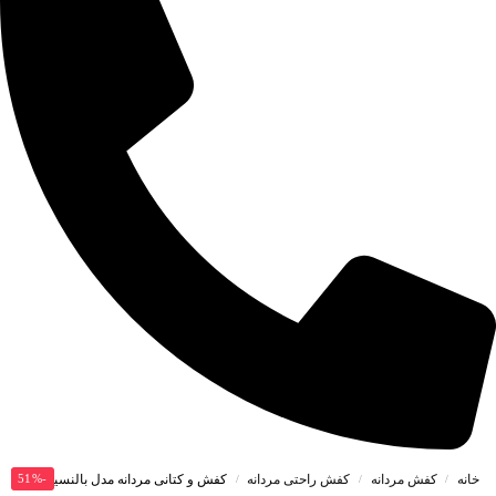
خانه
کفش مردانه
کفش راحتی مردانه
-51%
کفش و کتانی مردانه مدل بالنسیاگا BALENCIGA رنگ مشکی کد 44558
/
/
/