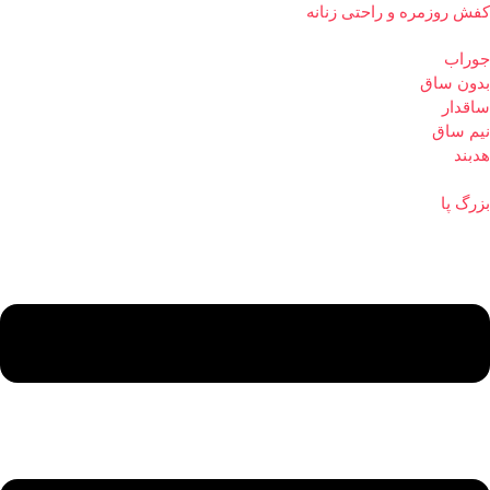
کفش روزمره و راحتی زنانه
جوراب
بدون ساق
ساقدار
نیم ساق
هدبند
بزرگ پا