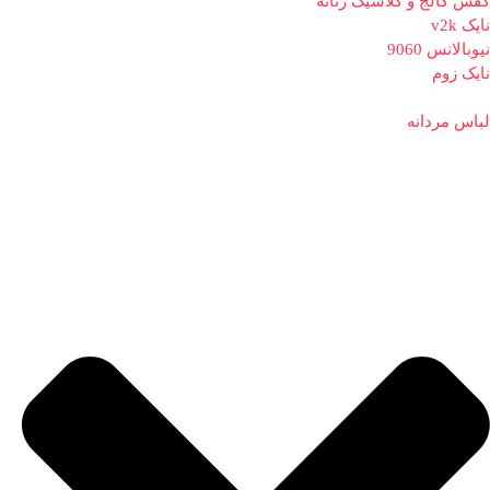
کفش کالج و کلاسیک زنانه
نایک v2k
نیوبالانس 9060
نایک زوم
لباس مردانه