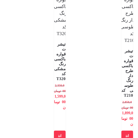
تیشر
ت
تیشر
قواره
ت
باکسی
قواره
رنگ
باکسی
مشکی
طرح
کد
دار
T320
رنگ
طوس
2,350,0
ی کد
00
تومان
T210
1,599,0
00
توما
2,850,0
ن
00
تومان
1,899,0
00
توما
ن
انت
انت