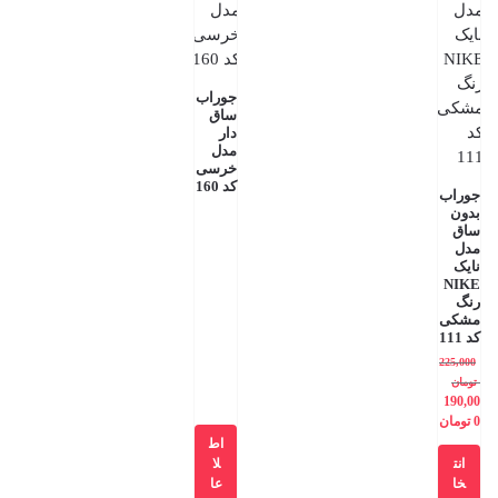
جوراب
ساق
دار
مدل
خرسی
کد 160
جوراب
بدون
ساق
مدل
نایک
NIKE
رنگ
مشکی
کد 111
225,000
تومان
190,00
0
تومان
اط
انت
لا
خا
عا