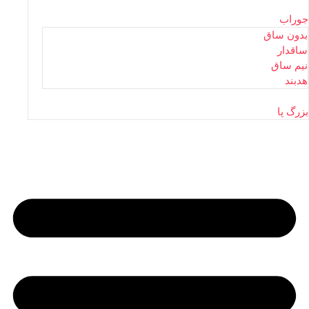
جوراب
بدون ساق
ساقدار
نیم ساق
هدبند
بزرگ پا