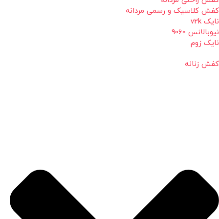
کفش راحتی مردانه
کفش کلاسیک و رسمی مردانه
نایک v2k
نیوبالانس 9060
نایک زوم
کفش زنانه