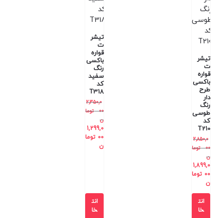
تیشر
ت
قواره
تیشر
باکسی
ت
رنگ
قواره
سفید
باکسی
کد
طرح
T318
دار
2,350,0
رنگ
00
توما
طوسی
ن
کد
1,299,0
T210
00
توما
2,850,0
ن
00
توما
ن
1,899,0
00
توما
ن
انت
انت
خا
خا