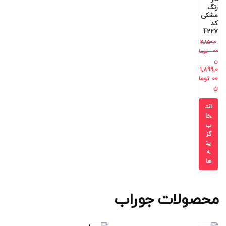
رنگ
مشکی
کد
T227
2,850,0
00
توما
ن
1,899,0
00
توما
ن
انت
خا
ب
گز
ین
ه
ها
محصولات جوراب