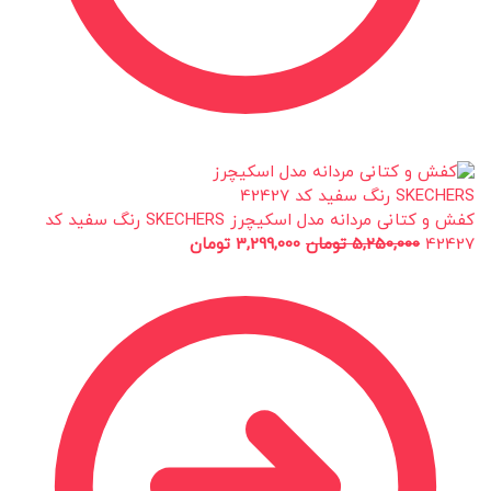
کفش و کتانی مردانه مدل اسکیچرز SKECHERS رنگ سفید کد
42427
5,250,000
تومان
3,299,000
تومان