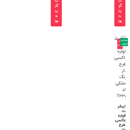
ب
ب
گز
گز
ین
ین
ه
ه
ها
ها
ساخت
-3
ایران
3%
تیشر
ت
قواره
باکسی
طرح
دار