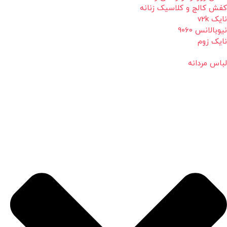
کفش کالج و کلاسیک زنانه
نایک v2k
نیوبالانس 9060
نایک زوم
لباس مردانه