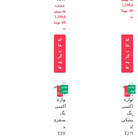
1,599,0
2,350,0
00
توما
00
تومان
ن
1,399,0
00
توما
ن
انت
انت
خا
خا
ب
ب
گز
گز
ینه
ینه
ها
ها
ساخت
ساخت
-4
-3
ایران
ایران
0%
2%