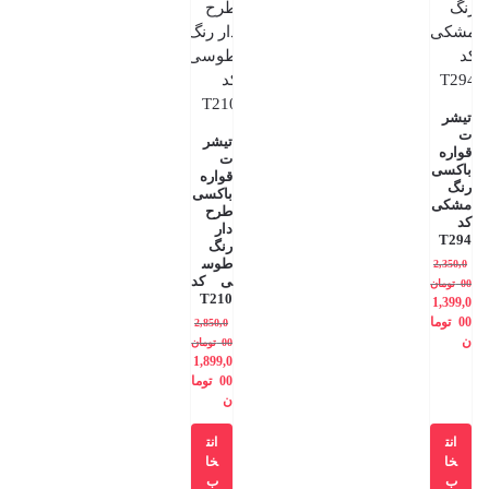
تیشر
ت
تیشر
قواره
ت
باکسی
قواره
رنگ
باکسی
مشکی
طرح
کد
دار
T294
رنگ
طوس
2,350,0
ی کد
00
تومان
T210
1,399,0
00
توما
2,850,0
ن
00
تومان
1,899,0
00
توما
ن
انت
انت
خا
خا
ب
ب