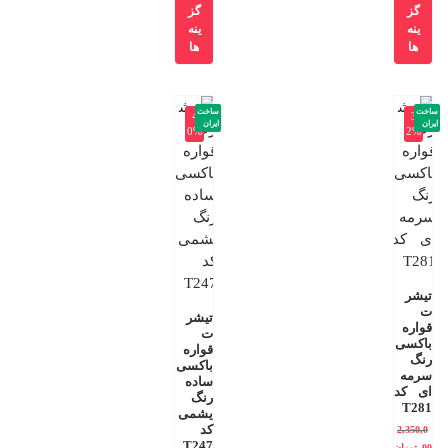
گز
گز
ینه
ینه
ها
ها
ساخت
ساخت
-4
-3
ایران
ایران
0%
2%
تیشر
ت
تیشر
قواره
ت
باکسی
قواره
رنگ
باکسی
سرمه
ساده
ای کد
رنگ
T281
یشمی
کد
2,350,0
T247
00
تومان