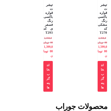
تیشر
تیشر
ت
ت
قواره
قواره
باکسی
باکسی
رنگ
رنگ
مشکی
فسفر
کد
ی کد
T293
T270
2,350,0
2,350,0
00
تومان
00
تومان
1,399,0
1,599,0
00
توما
00
توما
ن
ن
انت
انت
خا
خا
ب
ب
گز
گز
ینه
ینه
ها
ها
محصولات جوراب