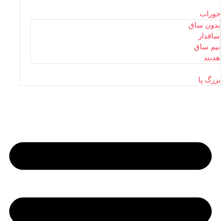
جوراب
بدون ساق
ساقدار
نیم ساق
هدبند
بزرگ پا