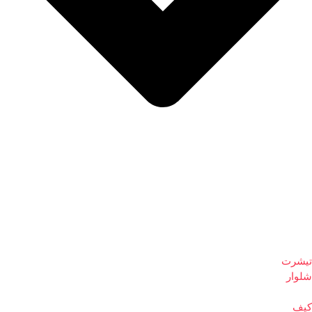
تیشرت
شلوار
کیف