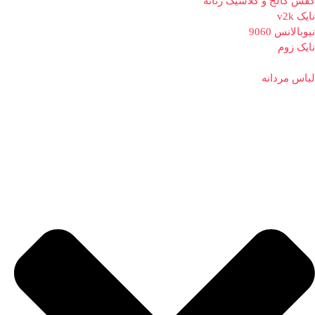
کفش کالج و کلاسیک زنانه
نایک v2k
نیوبالانس 9060
نایک زوم
لباس مردانه