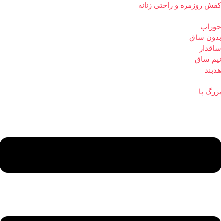
کفش روزمره و راحتی زنانه
جوراب
بدون ساق
ساقدار
نیم ساق
هدبند
بزرگ پا