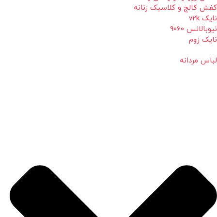
کفش کالج و کلاسیک زنانه
نایک v2k
نیوبالانس 9060
نایک زوم
لباس مردانه