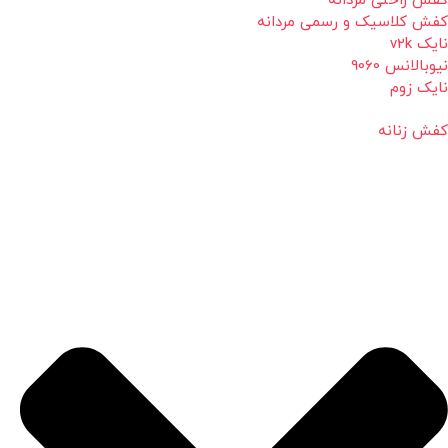
کفش راحتی مردانه
کفش کلاسیک و رسمی مردانه
نایک v2k
نیوبالانس 9060
نایک زوم
کفش زنانه