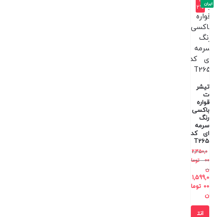
ایران
2%
تیشر
ت
قواره
باکسی
رنگ
سرمه
ای کد
T265
2,350,0
00
توما
ن
1,599,0
00
توما
ن
انت