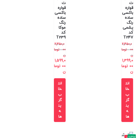
ت
ت
قواره
قواره
باکسی
باکسی
ساده
ساده
رنگ
رنگ
یشمی
موکا
کد
کد
T239
T247
2,350,0
2,350,0
00
توما
00
توما
ن
ن
1,599,0
1,399,0
00
توما
00
توما
ن
ن
انت
انت
خا
خا
ب
ب
گز
گز
ین
ین
ه
ه
ها
ها
ساخت
-3