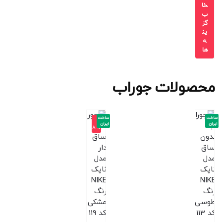
خا
ب
گز
ین
ه
ها
محصولات جوراب
ساخت
ساخت
-1
ایران
ایران
8%