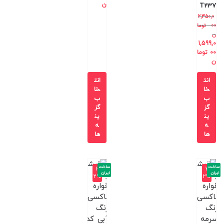
ن
T237
2,350,0
00
توما
ن
1,599,0
00
توما
ن
انت
انت
خا
خا
ب
ب
گز
گز
ین
ین
ه
ه
ها
ها
ساخت
ساخت
-3
-3
ایران
ایران
2%
2%