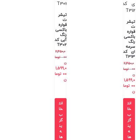
تیشر
ت
تیشر
قواره
ت
باکسی
قواره
رنگ
باکسی
آبی کد
رنگ
T302
سرمه
ای کد
2,350,0
T313
00
توما
ن
2,350,0
1,599,0
00
توما
00
توما
ن
ن
1,599,0
00
توما
ن
انت
انت
خا
خا
ب
ب
گز
گز
ین
ین
ه
ه
ها
ها