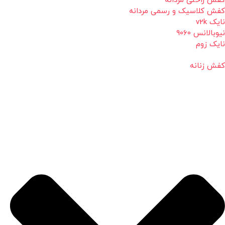
کفش راحتی مردانه
کفش کلاسیک و رسمی مردانه
نایک v2k
نیوبالانس 9060
نایک زوم
کفش زنانه