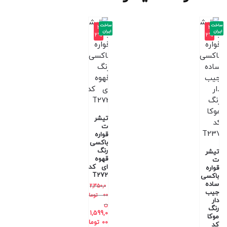
ساخت
ساخت
-3
-3
ایران
ایران
2%
2%
تیشر
ت
قواره
باکسی
رنگ
تیشر
قهوه
ت
ای کد
قواره
T272
باکسی
ساده
2,350,0
جیب
00
توما
دار
ن
رنگ
1,599,0
موکا
00
توما
کد