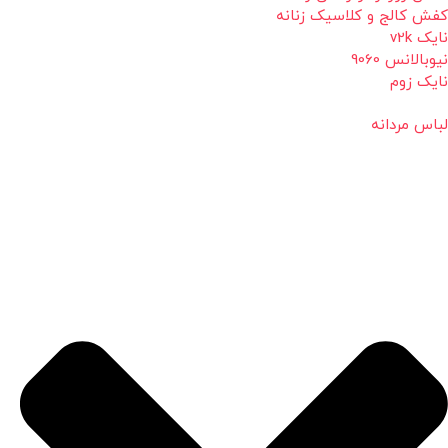
کفش کالج و کلاسیک زنانه
نایک v2k
نیوبالانس 9060
نایک زوم
لباس مردانه