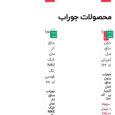
محصولات جوراب
ساخت
ساخت
-2
ایران
ایران
5%
جوراب
بدون
ساق
مدل
کبریت
جوراب
ی کد
ساق
162
دار
مدل
355,00
نایک
0
تومان
NIKE
265,00