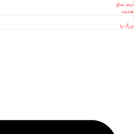
نیم ساق
هدبند
بزرگ پا